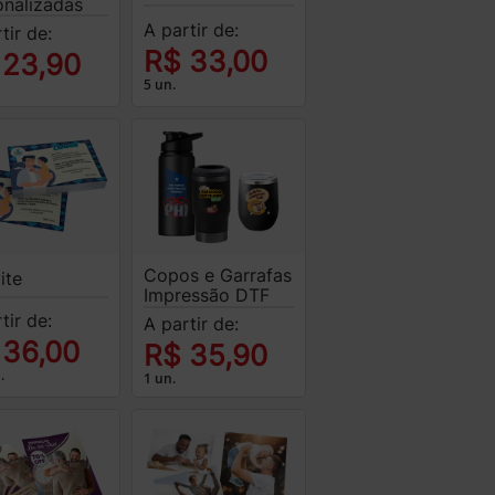
onalizadas
A partir de:
tir de:
R$ 33,00
 23,90
5 un.
Copos e Garrafas
ite
Impressão DTF
tir de:
A partir de:
 36,00
R$ 35,90
.
1 un.