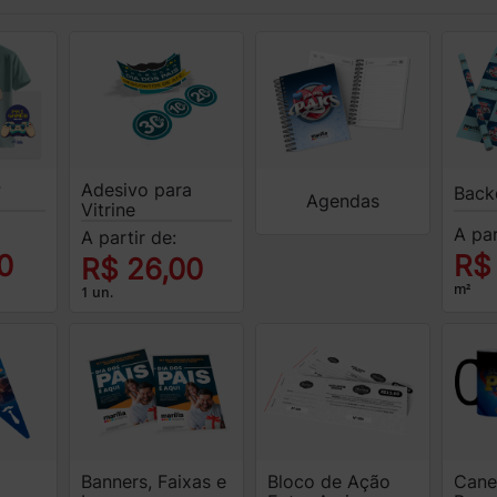
Adesivo para
F
Back
Agendas
Vitrine
A par
A partir de:
0
R$
R$ 26,00
m²
1 un.
Banners, Faixas e
Bloco de Ação
Cane