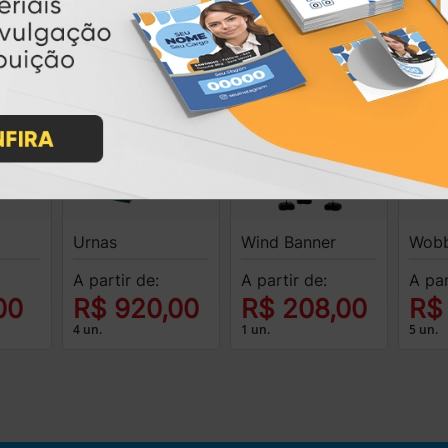
A partir de:
A par
A partir de:
R$ 14,90
R$
0
R$ 19,00
1 un.
10 un.
10 un.
Urnas
Wind Banner
Wobb
A partir de:
A partir de:
A par
00
R$ 920,00
R$ 208,00
R$
4 un.
1 un.
5 un.