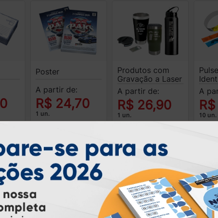
Produtos com
Pulse
Poster
Gravação a Laser
Ident
A partir de:
A partir de:
A par
00
R$ 24,70
R$ 26,90
R$
1 un.
1 un.
10 un.
Splash e
Suporte para Tag
Taça
Cartazes de
Veicular
Pers
Promoção