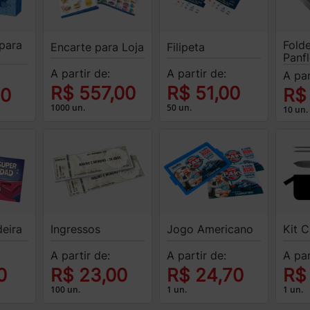
para
Folde
Encarte para Loja
Filipeta
Panf
A partir de:
A partir de:
A par
R$ 557,00
R$ 51,00
00
R$
1000 un.
50 un.
10 un.
deira
Ingressos
Jogo Americano
Kit 
A partir de:
A partir de:
A par
0
R$ 23,00
R$ 24,70
R$
100 un.
1 un.
1 un.