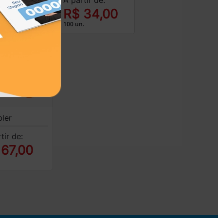
tir de:
R$ 34,00
 158,00
100 un.
ler
tir de:
 67,00