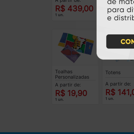
R$
R$ 439,00
1.500,0
1 un.
250 un.
Toalhas
Totens
Personalizadas
A partir de:
A partir de:
R$ 141,
R$ 19,90
1 un.
1 un.