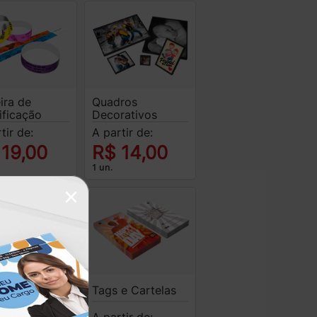
ira de
Quadros
ificação
Decorativos
tir de:
A partir de:
 19,00
R$ 14,00
1 un.
×
s
Tags e Cartelas
onalizadas
A partir de: