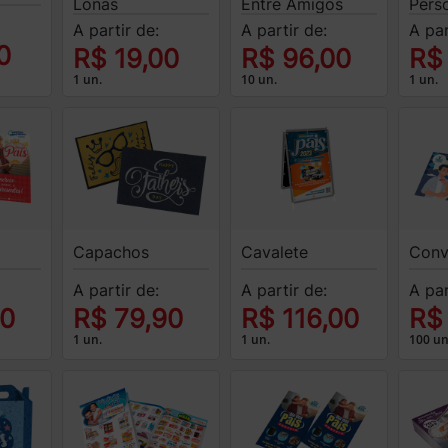
Lonas
Entre Amigos
Pers
A partir de:
A partir de:
A par
0
R$ 19,00
R$ 96,00
R$
1 un.
10 un.
1 un.
Capachos
Cavalete
Conv
A partir de:
A partir de:
A par
70
R$ 79,90
R$ 116,00
R$
1 un.
1 un.
100 un