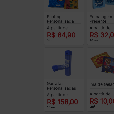
Ecobag
Embalagem 
Personalizada
Presente
A partir de:
A partir de:
R$ 64,90
R$ 32,
5 un.
10 un.
Garrafas
Ímã de Gela
Personalizadas
A partir de:
A partir de:
R$ 10,0
R$ 158,00
cm²
10 un.