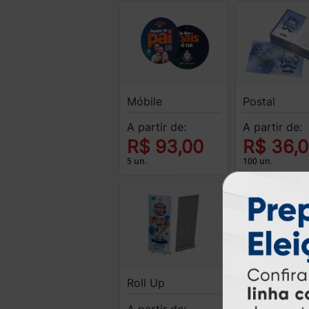
Móbile
Postal
A partir de:
A partir de:
R$ 93,00
R$ 36,
5 un.
100 un.
Sacolas
Roll Up
A partir de:
A partir de: