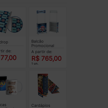
Balcão
drop
Promocional
tir de:
A partir de:
 77,00
R$ 765,00
1 un.
cas
Cardápios