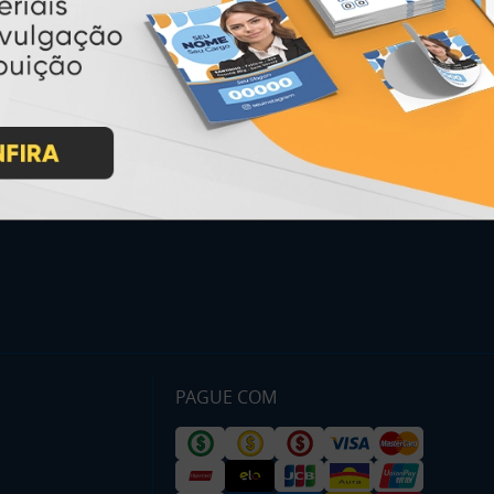
INSTRUÇÕES
Inicio
Garantia
Como Comprar
Montagem e Fechamento de
Arquivo
Como exportar em
PDF/X1-a
Perguntas Frequentes
Entrega 12 Horas
PAGUE COM