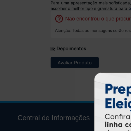
Para uma apresentação mais sofisticad
escolher o melhor tipo e gramatura para
p
Não encontrou o que procura
Atenção: Todas as mensagens serão resp
Depoimentos
Avaliar Produto
Central de Informações