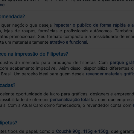
ine
.
ecomendada?
alquer negócio que deseja
impactar o público de forma rápida e a
za, lojas de roupas, farmácias e profissionais autônomos. Também 
atas promocionais. Seu formato compacto e a possibilidade de im
eta um material altamente
atrativo e funcional
.
ece na impressão de Filipetas?
custos do mercado para produção de filipetas. Com
parque gráf
 com acabamento impecável. Além disso, disponibiliza diferentes 
 Brasil. Um parceiro ideal para quem deseja
revender materiais gráfi
izadas?
elente oportunidade de lucro para gráficas, designers e empreen
possibilidade de oferecer
personalização total
faz com que empresas 
ais. Com a Atual Card como fornecedora, o revendedor conta com
lipetas?
entes tipos de papel, como o
Couchê 90g, 115g e 150g
, que garant