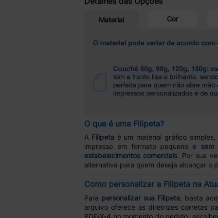
Detalhes das Opções
Cor
Material
O que é uma Filipeta?
A
Filipeta
é um material gráfico simples,
impresso em formato pequeno e
sem 
estabelecimentos comerciais
. Por sua v
alternativa para quem deseja alcançar o p
Como personalizar a Filipeta na Atu
Para
personalizar sua Filipeta
, basta ace
arquivo oferece as diretrizes corretas p
PDF/X-4 no momento do pedido, escolher 