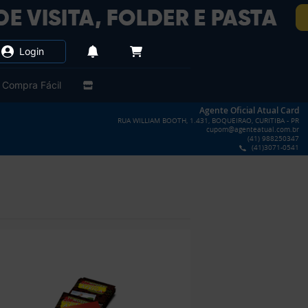
Login
Compra Fácil
Agente Oficial Atual Card
RUA WILLIAM BOOTH, 1.431, BOQUEIRAO, CURITIBA - PR
cupom@agenteatual.com.br
(41) 988250347
(41)3071-0541