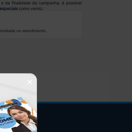
e da finalidade da campanha, é possível
especiais
como verniz.
ioridade no atendimento.
×