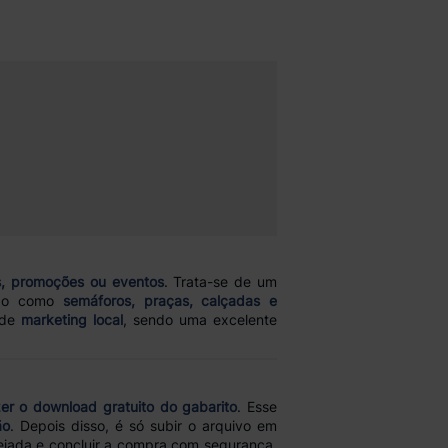
s, promoções ou eventos
. Trata-se de um
ação como
semáforos, praças, calçadas e
 de
marketing local
, sendo uma excelente
zer o download gratuito do gabarito
. Esse
ão
. Depois disso, é só subir o arquivo em
ejada e concluir a compra com segurança.