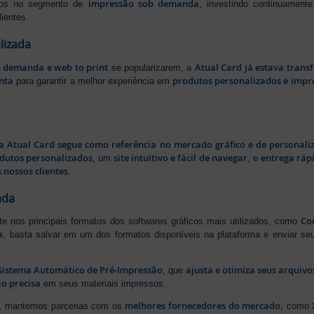
impressão sob demanda
iros no segmento de
, investindo continuamen
ientes.
lizada
b demanda e web to print
Atual Card já estava tran
se popularizarem, a
nta
produtos personalizados e impr
para garantir a melhor experiência em
a Atual Card segue como referência no mercado gráfico e de personali
odutos personalizados
site intuitivo e fácil de navegar
entrega rápi
, um
, e
 nossos clientes
.
ada
Cor
rte nos principais formatos dos softwares gráficos mais utilizados, como
a
, basta salvar em um dos formatos disponíveis na plataforma e enviar seu
Sistema Automático de Pré-Impressão
ajusta e otimiza seus arquiv
, que
o precisa
em seus materiais impressos.
melhores fornecedores do mercado
ão, mantemos parcerias com os
, como