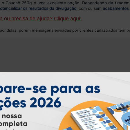
a, o Couchê 250g é uma excelente opção. Dependendo da tiragem 
otencializar os resultados da divulgação
, com ou sem
acabamentos 
 ou precisa de ajuda? Clique aqui!
ondidas, porém mensagens enviadas por clientes cadastrados têm pr