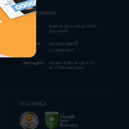
HORÁRIOS
Horário:
8:30h às 12h e 13h às 17:00h
(dias úteis).
Telefones:
(41) 4063-6060
(11) 3090-0035
Mensagens:
Horário: 8:30h às 12h e 13h
às 17:00h (dias úteis).
SEGURANÇA