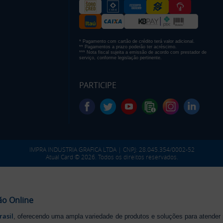
* Pagamento com cartão de crédito terá valor adicional.
** Pagamentos a prazo poderão ter acréscimo.
*** Nota fiscal sujeita a emissão de acordo com prestador de
serviço, conforme legislação pertinente.
PARTICIPE
IMPRA INDUSTRIA GRAFICA LTDA | CNPJ: 28.045.354/0002-52
Atual Card © 2026. Todos os direitos reservados.
ão Online
rasil
, oferecendo uma ampla variedade de produtos e soluções para atender