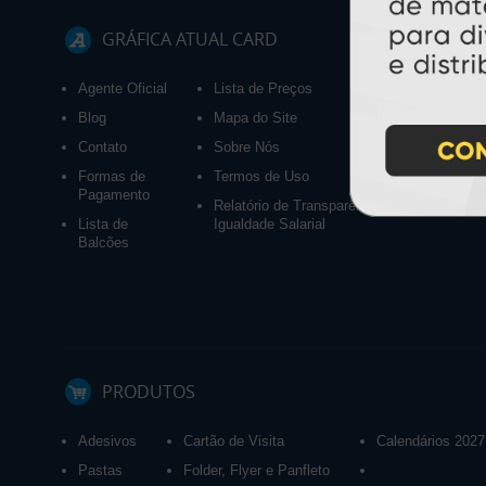
GRÁFICA ATUAL CARD
Agente Oficial
Lista de Preços
Blog
Mapa do Site
Contato
Sobre Nós
Formas de
Termos de Uso
Pagamento
Relatório de Transparência e
Lista de
Igualdade Salarial
Balcões
PRODUTOS
Adesivos
Cartão de Visita
Calendários 2027
Pastas
Folder, Flyer e Panfleto