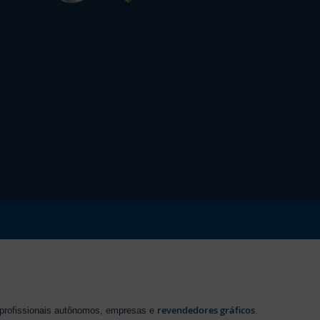
revendedores gráficos
 profissionais autônomos, empresas e
.