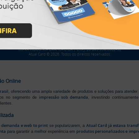
PARTICIPE
IMPRA INDUSTRIA GRAFICA LTDA | CNPJ: 28.045.354/0002-52
Atual Card © 2026. Todos os direitos reservados.
ão Online
rasil
, oferecendo uma ampla variedade de produtos e soluções para atender
impressão sob demanda
iros no segmento de
, investindo continuamen
ientes.
lizada
b demanda e web to print
Atual Card já estava tran
se popularizarem, a
nta
produtos personalizados e impr
para garantir a melhor experiência em