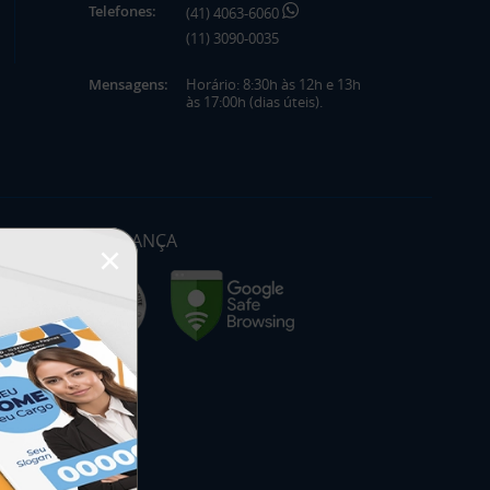
Telefones:
(41) 4063-6060
(11) 3090-0035
Mensagens:
Horário: 8:30h às 12h e 13h
às 17:00h (dias úteis).
SEGURANÇA
×