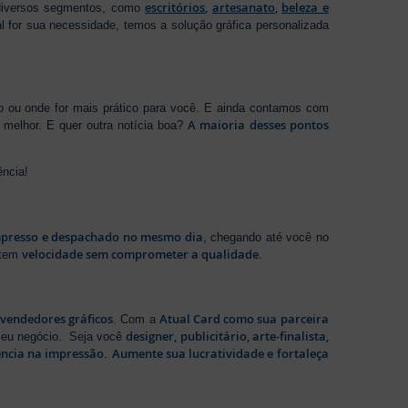
escritórios
,
artesanato
,
beleza e
 diversos segmentos, como
al for sua necessidade, temos a solução gráfica personalizada
ho ou onde for mais prático para você. E ainda contamos com
A maioria desses pontos
melhor. E quer outra notícia boa?
ência!
presso e despachado no mesmo dia
, chegando até você no
velocidade sem comprometer a qualidade
ntem
.
evendedores gráficos
Atual Card como sua parceira
. Com a
designer, publicitário, arte-finalista,
 seu negócio. Seja você
ência na impressão
Aumente sua lucratividade e fortaleça
.