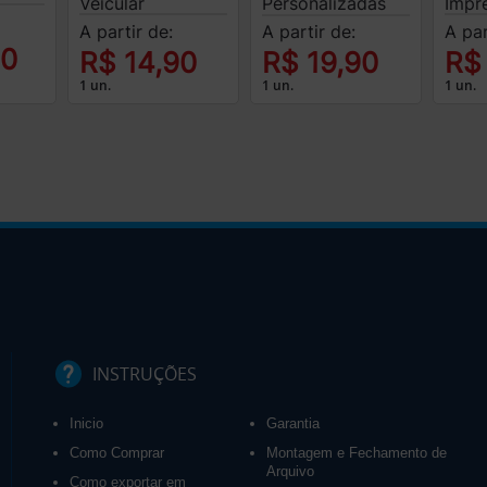
Veicular
Impr
Personalizadas
A partir de:
A par
A partir de:
90
R$ 14,90
R$
R$ 19,90
1 un.
1 un.
1 un.
INSTRUÇÕES
Inicio
Garantia
Como Comprar
Montagem e Fechamento de
Arquivo
Como exportar em