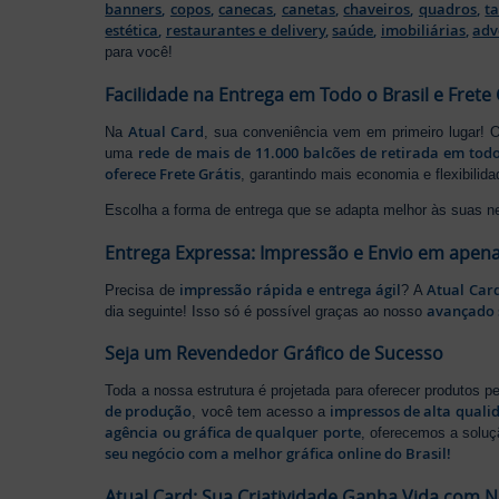
banners
,
copos
,
canecas
,
canetas
,
chaveiros
,
quadros
,
t
estética
,
restaurantes e delivery
,
saúde
,
imobiliárias
,
adv
para você!
Facilidade na Entrega em Todo o Brasil e Frete 
Atual Card
Na
, sua conveniência vem em primeiro lugar!
rede de mais de 11.000 balcões de retirada em todo
uma
oferece Frete Grátis
, garantindo mais economia e flexibilid
Escolha a forma de entrega que se adapta melhor às suas n
Entrega Expressa: Impressão e Envio em apena
impressão rápida e entrega ágil
Atual Car
Precisa de
? A
avançado 
dia seguinte! Isso só é possível graças ao nosso
Seja um Revendedor Gráfico de Sucesso
Toda a nossa estrutura é projetada para oferecer produtos 
de produção
impressos de alta quali
, você tem acesso a
agência ou gráfica de qualquer porte
, oferecemos a soluç
seu negócio com a melhor gráfica online do Brasil!
Atual Card: Sua Criatividade Ganha Vida com 