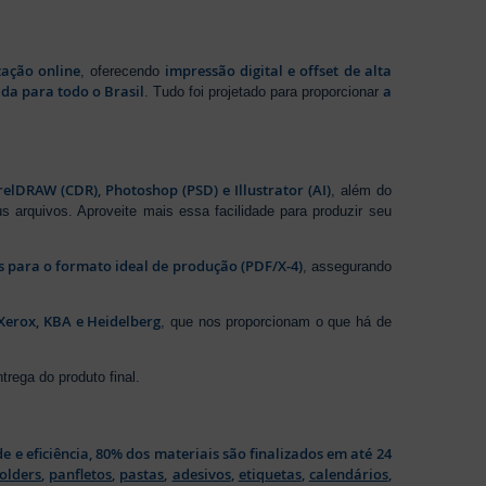
zação online
impressão digital e offset de alta
, oferecendo
da para todo o Brasil
a
. Tudo foi projetado para proporcionar
elDRAW (CDR), Photoshop (PSD) e Illustrator (AI)
, além do
s arquivos. Aproveite mais essa facilidade para produzir seu
os para o formato ideal de produção (PDF/X-4)
, assegurando
Xerox, KBA e Heidelberg
, que nos proporcionam o que há de
rega do produto final.
de e eficiência, 80% dos materiais são finalizados em até 24
folders
,
panfletos
,
pastas
,
adesivos
,
etiquetas
,
calendários
,