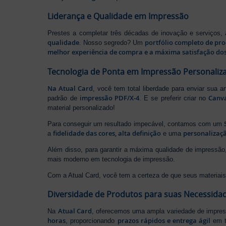
Liderança e Qualidade em Impressão
Prestes a completar três décadas de inovação e serviços,
qualidade
portfólio completo de pr
. Nosso segredo? Um
melhor experiência de compra e a máxima satisfação dos
Tecnologia de Ponta em Impressão Personaliz
Na Atual Card
, você tem total liberdade para enviar sua a
impressão PDF/X-4
Canv
padrão de
. E se preferir criar no
material personalizado!
Para conseguir um resultado impecável, contamos com um
fidelidade das cores, alta definição
personalizaçã
a
e uma
Além disso, para garantir a máxima qualidade de impress
mais moderno em tecnologia de impressão.
Com a Atual Card, você tem a certeza de que seus materiais 
Diversidade de Produtos para suas Necessida
Atual Card
Na
, oferecemos uma ampla variedade de impr
horas
prazos rápidos e entrega ágil
, proporcionando
em t