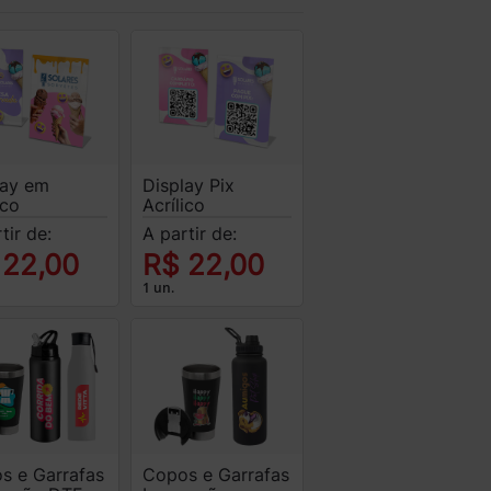
lay em
Display Pix
ico
Acrílico
tir de:
A partir de:
 22,00
R$ 22,00
1 un.
Copos e Garrafas
s e Garrafas