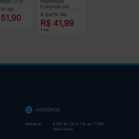
Impressão
essão DTF
Colorida UV
tir de:
A partir de:
 51,90
R$ 41,99
1 un.
HORÁRIOS
Horário:
8:30h às 12h e 13h às 17:00h
(dias úteis).