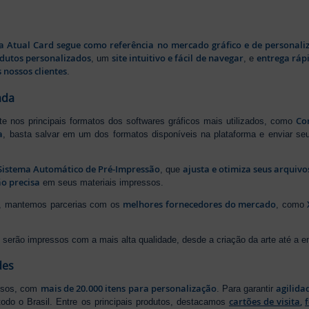
a Atual Card segue como referência no mercado gráfico e de personali
odutos personalizados
site intuitivo e fácil de navegar
entrega rápi
, um
, e
 nossos clientes
.
ada
Cor
rte nos principais formatos dos softwares gráficos mais utilizados, como
a
, basta salvar em um dos formatos disponíveis na plataforma e enviar seu
Sistema Automático de Pré-Impressão
ajusta e otimiza seus arquiv
, que
o precisa
em seus materiais impressos.
melhores fornecedores do mercado
ão, mantemos parcerias com os
, como
serão impressos com a mais alta qualidade, desde a criação da arte até a ent
des
mais de 20.000 itens para personalização
agilida
essos, com
. Para garantir
cartões de visita
,
odo o Brasil. Entre os principais produtos, destacamos