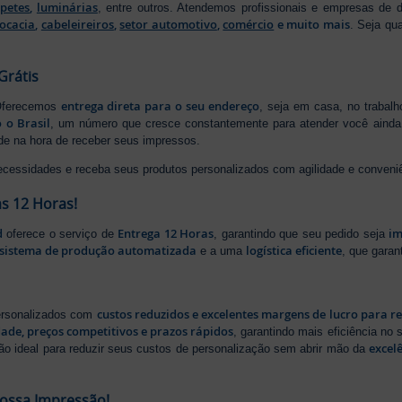
apetes
,
luminárias
, entre outros. Atendemos profissionais e empresas de
ocacia
,
cabeleireiros
,
setor automotivo
,
comércio
e muito mais
. Seja qu
Grátis
entrega direta para o seu endereço
 Oferecemos
, seja em casa, no trabal
 o Brasil
, um número que cresce constantemente para atender você ainda 
ade na hora de receber seus impressos.
ecessidades e receba seus produtos personalizados com agilidade e conveni
s 12 Horas!
d
Entrega 12 Horas
im
oferece o serviço de
, garantindo que seu pedido seja
sistema de produção automatizada
logística eficiente
e a uma
, que gara
custos reduzidos e excelentes margens de lucro para r
personalizados com
dade, preços competitivos e prazos rápidos
, garantindo mais eficiência no
excel
ão ideal para reduzir seus custos de personalização sem abrir mão da
Nossa Impressão!