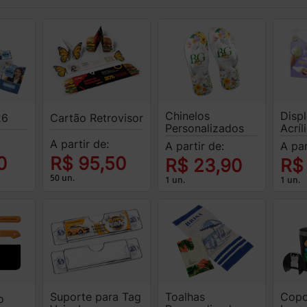
Chinelos
Disp
26
Cartão Retrovisor
Personalizados
Acríl
A partir de:
A partir de:
A par
0
R$ 95,50
R$ 23,90
R$
50 un.
1 un.
1 un.
Suporte para Tag
Copo
Toalhas
o