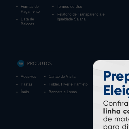
Formas de
Termos de Uso
Pagamento
Relatório de Transparência e
Lista de
Igualdade Salarial
Balcões
PRODUTOS
Adesivos
Cartão de Visita
Calendários 2027
Pastas
Folder, Flyer e Panfleto
Ímãs
Banners e Lonas