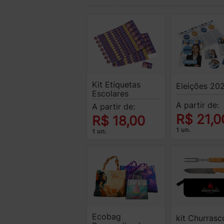
Kit Etiquetas
Eleições 20
Escolares
A partir de:
A partir de:
R$ 21,0
R$ 18,00
1 un.
1 un.
Ecobag
kit Churrasc