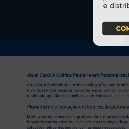
Atual Card: A Gráfica Pioneira em Personalizaç
Atual Card é referência em impressão gráfica online no B
quase três décadas de experiência
Com
, somos pione
qualidade, agilidade e a melhor experiência
aos nossos cl
Pioneirismo e Inovação em Impressão persona
gráfica online, impressão so
Muito antes de termos como
inovando continuamente
tecnologia de po
, investindo em
soluções inteligentes
que atendem às suas necessidades.