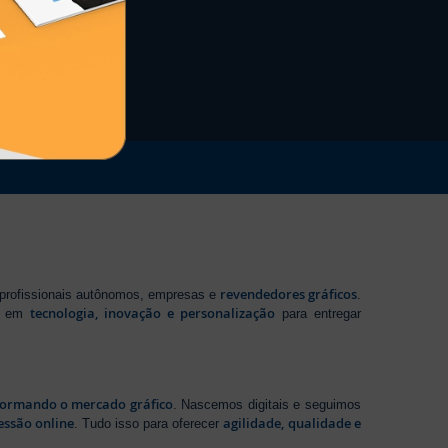
revendedores gráficos
 profissionais autônomos, empresas e
.
tecnologia, inovação e personalização
te em
para entregar
sformando o mercado gráfico
. Nascemos digitais e seguimos
essão online
agilidade, qualidade e
. Tudo isso para oferecer