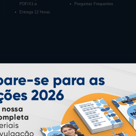
PDF/X1-a
Perguntas Frequentes
Entrega 12 Horas
PAGUE COM
* Pagamento com cartão de crédito terá valor adicional.
** Pagamentos a prazo poderão ter acréscimo.
*** Nota fiscal sujeita a emissão de acordo com prestador de
serviço, conforme legislação pertinente.