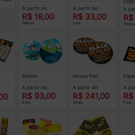
Desc
A partir de:
A partir de:
A par
R$ 18,00
R$ 33,00
R$
100 un.
5 un.
1000 u
Móbile
Mouse Pad
Pape
A partir de:
A partir de:
A par
R$ 93,00
R$ 241,00
R$
00
5 un.
10 un.
1 un.