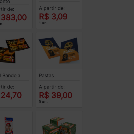
onto
A partir de:
tir de:
R$ 3,09
 383,00
1 un.
n.
l Bandeja
Pastas
tir de:
A partir de:
 24,70
R$ 39,00
5 un.