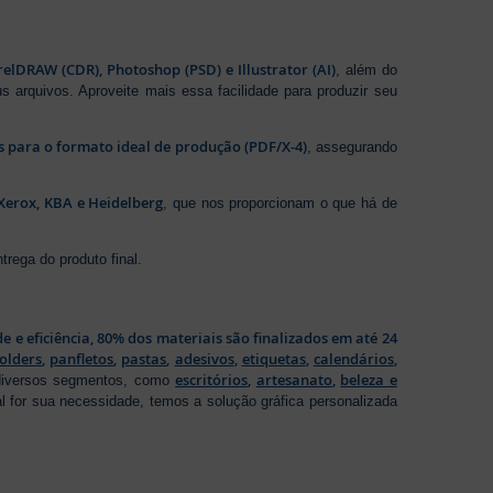
elDRAW (CDR), Photoshop (PSD) e Illustrator (AI)
, além do
s arquivos. Aproveite mais essa facilidade para produzir seu
os para o formato ideal de produção (PDF/X-4)
, assegurando
Xerox, KBA e Heidelberg
, que nos proporcionam o que há de
rega do produto final.
de e eficiência, 80% dos materiais são finalizados em até 24
folders
,
panfletos
,
pastas
,
adesivos
,
etiquetas
,
calendários
,
escritórios
,
artesanato
,
beleza e
 diversos segmentos, como
al for sua necessidade, temos a solução gráfica personalizada