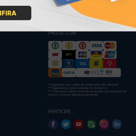
PAGUE COM
* Pagamento com cartão de crédito terá valor adicional.
** Pagamentos a prazo poderão ter acréscimo.
*** Nota fiscal sujeita a emissão de acordo com prestador de
serviço, conforme legislação pertinente.
PARTICIPE