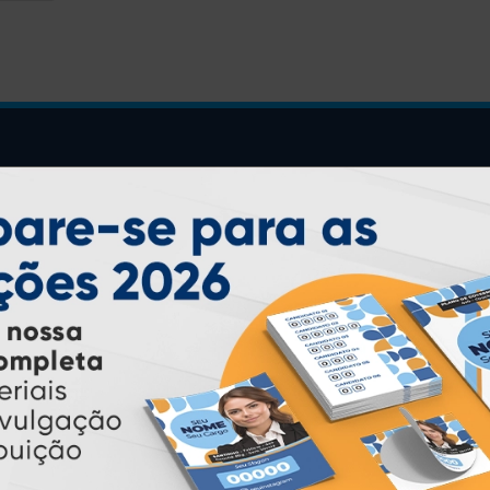
INSTRUÇÕES
Inicio
Garantia
Como Comprar
Montagem e Fechamento de
Arquivo
Como exportar em
PDF/X1-a
Perguntas Frequentes
Entrega 12 Horas