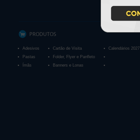
PRODUTOS
Adesivos
Cartão de Visita
Calendários 2027
Pastas
Folder, Flyer e Panfleto
Ímãs
Banners e Lonas