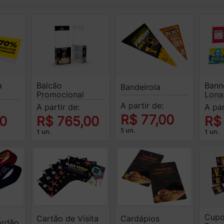
a
Balcão
Banne
Bandeirola
Promocional
Lona
A partir de:
A partir de:
A par
R$ 77,00
00
R$ 765,00
R$
5 un.
1 un.
1 un.
Cup
Cartão de Visita
Cardápios
ordão