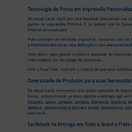
Tecnologia de Ponta em Impressão Personaliz
Na Atual Card
, você tem total liberdade para enviar sua a
impressão PDF/X-4
Canv
padrão de
. E se preferir criar no
material personalizado!
Para conseguir um resultado impecável, contamos com um
fidelidade das cores, alta definição
personalizaçã
a
e uma
Além disso, para garantir a máxima qualidade de impress
mais moderno em tecnologia de impressão.
Com a Atual Card, você tem a certeza de que seus materiais 
Diversidade de Produtos para suas Necessida
Atual Card
Na
, oferecemos uma ampla variedade de impr
horas
prazos rápidos e entrega ágil
, proporcionando
em t
banners
,
copos
,
canecas
,
canetas
,
chaveiros
,
quadros
,
t
estética
,
restaurantes e delivery
,
saúde
,
imobiliárias
,
adv
para você!
Facilidade na Entrega em Todo o Brasil e Frete 