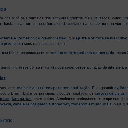
ada
Cor
rte nos principais formatos dos softwares gráficos mais utilizados, como
a
, basta salvar em um dos formatos disponíveis na plataforma e enviar seu
Sistema Automático de Pré-Impressão
ajusta e otimiza seus arquiv
, que
o precisa
em seus materiais impressos.
melhores fornecedores do mercado
ão, mantemos parcerias com os
, como
serão impressos com a mais alta qualidade, desde a criação da arte até a ent
des
mais de 20.000 itens para personalização
agilida
essos, com
. Para garantir
cartões de visita
,
odo o Brasil. Entre os principais produtos, destacamos
apetes
,
luminárias
, entre outros. Atendemos profissionais e empresas de
ocacia
,
cabeleireiros
,
setor automotivo
,
comércio
e muito mais
. Seja qu
Grátis