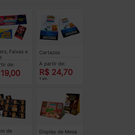
rs, Faixas e
Cartazes
s
A partir de:
tir de:
R$ 24,70
 19,00
1 un.
om de
Display de Mesa