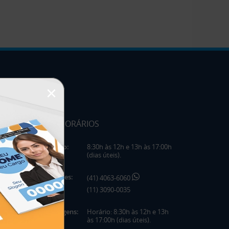
×
HORÁRIOS
Horário:
8:30h às 12h e 13h às 17:00h
(dias úteis).
Telefones:
(41) 4063-6060
(11) 3090-0035
Mensagens:
Horário: 8:30h às 12h e 13h
às 17:00h (dias úteis).