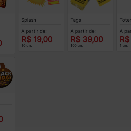
Splash
Tags
Tote
A partir de:
A partir de:
A par
R$ 19,00
R$ 39,00
R$
0
10 un.
100 un.
1 un.
0