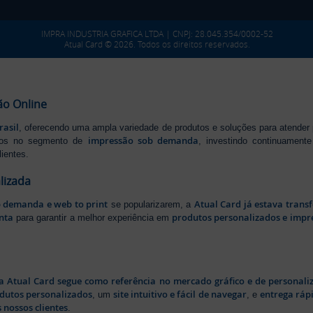
IMPRA INDUSTRIA GRAFICA LTDA | CNPJ: 28.045.354/0002-52
Atual Card © 2026. Todos os direitos reservados.
ão Online
rasil
, oferecendo uma ampla variedade de produtos e soluções para atender
impressão sob demanda
iros no segmento de
, investindo continuamen
ientes.
lizada
b demanda e web to print
Atual Card já estava tran
se popularizarem, a
nta
produtos personalizados e impr
para garantir a melhor experiência em
a Atual Card segue como referência no mercado gráfico e de personali
odutos personalizados
site intuitivo e fácil de navegar
entrega rápi
, um
, e
 nossos clientes
.