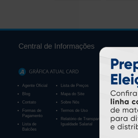
Central de Informações
GRÁFICA ATUAL CARD
Agente Oficial
Lista de Preços
Blog
Mapa do Site
Contato
Sobre Nós
Formas de
Termos de Uso
Pagamento
Relatório de Transparência e
Lista de
Igualdade Salarial
Balcões