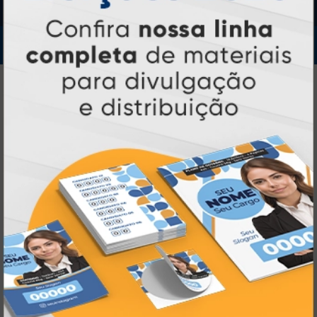
IMPRA INDUSTRIA GRAFICA LTDA | CNPJ: 28.045.354/0002-52
Atual Card © 2026. Todos os direitos reservados.
Atual Card: A Gráfica Pioneira em
Personalização Online
Atual Card é referência em impressão
gráfica online no Brasil
, oferecendo uma
ampla variedade de produtos e soluções para
atender profissionais autônomos, empresas e
revendedores gráficos
quase três
. Com
décadas de experiência
, somos pioneiros no
impressão sob demanda
segmento de
,
tecnologia,
investindo continuamente em
inovação e personalização
para entregar
qualidade, agilidade e a melhor
experiência
aos nossos clientes.