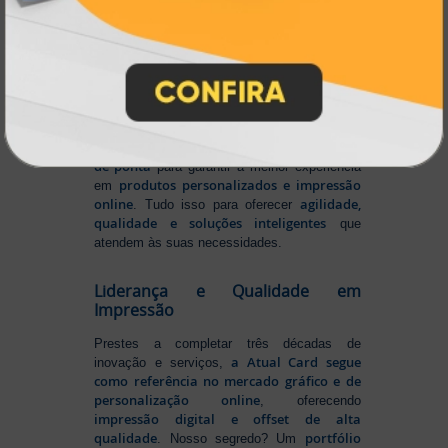
Pioneirismo e Inovação em
Impressão personalizada
gráfica online,
Muito antes de termos como
impressão sob demanda e web to print
se
Atual Card já estava
popularizarem, a
transformando o mercado gráfico
.
inovando
Nascemos digitais e seguimos
continuamente
tecnologia
, investindo em
de ponta
para garantir a melhor experiência
produtos personalizados e impressão
em
online
agilidade,
. Tudo isso para oferecer
qualidade e soluções inteligentes
que
atendem às suas necessidades.
Liderança e Qualidade em
Impressão
Prestes a completar três décadas de
a Atual Card segue
inovação e serviços,
como referência no mercado gráfico e de
personalização online
, oferecendo
impressão digital e offset de alta
qualidade
portfólio
. Nosso segredo? Um