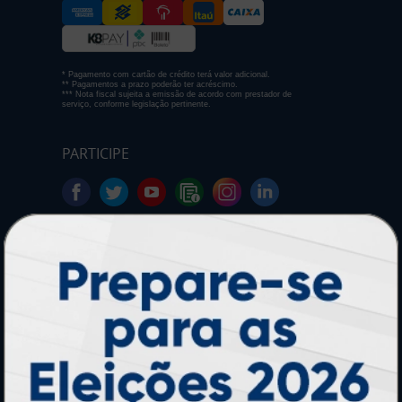
* Pagamento com cartão de crédito terá valor adicional.
** Pagamentos a prazo poderão ter acréscimo.
*** Nota fiscal sujeita a emissão de acordo com prestador de
serviço, conforme legislação pertinente.
PARTICIPE
SEGURANÇA