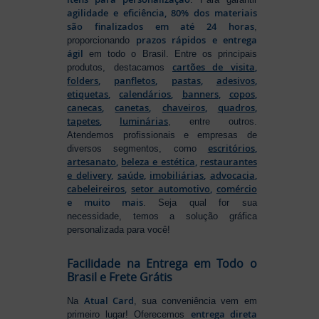
agilidade e eficiência, 80% dos materiais
são finalizados em até 24 horas
,
prazos rápidos e entrega
proporcionando
ágil
em todo o Brasil. Entre os principais
cartões de visita
,
produtos, destacamos
folders
,
panfletos
,
pastas
,
adesivos
,
etiquetas
,
calendários
,
banners
,
copos
,
canecas
,
canetas
,
chaveiros
,
quadros
,
tapetes
,
luminárias
, entre outros.
Atendemos profissionais e empresas de
escritórios
,
diversos segmentos, como
artesanato
,
beleza e estética
,
restaurantes
e delivery
,
saúde
,
imobiliárias
,
advocacia
,
cabeleireiros
,
setor automotivo
,
comércio
e muito mais
. Seja qual for sua
necessidade, temos a solução gráfica
personalizada para você!
Facilidade na Entrega em Todo o
Brasil e Frete Grátis
Atual Card
Na
, sua conveniência vem em
entrega direta
primeiro lugar! Oferecemos