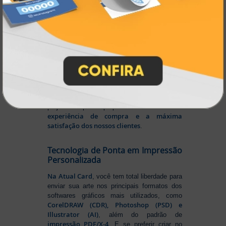
Impressão
Prestes a completar três décadas de
a Atual Card segue
inovação e serviços,
como referência no mercado gráfico e de
personalização online
, oferecendo
impressão digital e offset de alta
qualidade
portfólio
. Nosso segredo? Um
completo de produtos personalizados
, um
site intuitivo e fácil de navegar
entrega
, e
rápida para todo o Brasil
. Tudo foi
a melhor
projetado para proporcionar
experiência de compra e a máxima
satisfação dos nossos clientes
.
Tecnologia de Ponta em Impressão
Personalizada
Na Atual Card
, você tem total liberdade para
enviar sua arte nos principais formatos dos
softwares gráficos mais utilizados, como
CorelDRAW (CDR), Photoshop (PSD) e
Illustrator (AI)
, além do padrão de
impressão PDF/X-4
. E se preferir criar no