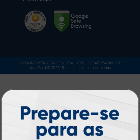
IMPRA INDUSTRIA GRAFICA LTDA | CNPJ: 28.045.354/0002-52
Atual Card © 2026. Todos os direitos reservados.
Atual Card: A Gráfica Pioneira em
Personalização Online
Atual Card é referência em impressão
gráfica online no Brasil
, oferecendo uma
ampla variedade de produtos e soluções para
atender profissionais autônomos, empresas e
revendedores gráficos
quase três
. Com