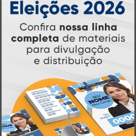
décadas de experiência
, somos pioneiros no
impressão sob demanda
segmento de
,
tecnologia,
investindo continuamente em
inovação e personalização
para entregar
qualidade, agilidade e a melhor
experiência
aos nossos clientes.
Pioneirismo e Inovação em
Impressão personalizada
gráfica online,
Muito antes de termos como
impressão sob demanda e web to print
se
Atual Card já estava
popularizarem, a
transformando o mercado gráfico
.
inovando
Nascemos digitais e seguimos
continuamente
tecnologia
, investindo em
de ponta
para garantir a melhor experiência
produtos personalizados e impressão
em
online
agilidade,
. Tudo isso para oferecer
qualidade e soluções inteligentes
que
atendem às suas necessidades.
Liderança e Qualidade em