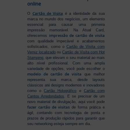
online
Cartão de Visita
O
é a identidade da sua
marca no mundo dos negócios, um elemento
essencial para causar uma primeira
impressão memorável. Na Atual Card,
impressão de cartão de visita
oferecemos
com qualidade impecável e acabamentos
sofisticados, como o
Cartão de Visita com
Verniz localizado
ou
Cartão de Visita com Hot
Stamping
, que elevam o seu material ao mais
alto nível profissional. Com uma ampla
variedade de opções, você pode escolher o
modelo de cartão de visita
que melhor
representa sua marca, desde layouts
clássicos até designs modernos e inovadores
como o
Cartão Holográfico
e
Cartão com
Cantos Arredondados
. E se precisar de um
novo material de divulgação, aqui você pode
fazer cartão de visitas
de forma prática e
ágil, contando com tecnologia de ponta e
prazos de produção rápidos para garantir que
seu networking esteja sempre em dia.