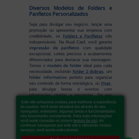
Diversos Modelos de Folders e
Panfletos Personalizados
Seja para divulgar seu negócio, lançar uma
promoção ou apresentar sua empresa com
Folders e Panfletos
credibilidade, os
são
indispensáveis. Na Atual Card, você garante
impressão de panfletos
com qualidade
excepcional, cortes precisos e acabamentos
diferenciados para destacar sua mensagem.
modelo de folder
Temos o
ideal para cada
folder 2 dobras
necessidade, incluindo
, um
folder informativo
perfeito para organizar
Flyer
seu conteúdo de forma estratégica, ou
,
para divulgar festas e eventos com
informações rápidas e resumidas. Se tem
como fazer folders
dúvidas sobre
, conte
Este site armazena cookies para melhorar a experiência
com nossa variedade de formatos e opções
do usuário. Você pode desativá-los através do seu
navegador, entretanto, algumas áreas e funcionalidades
para criar um material que realmente se
não funcionarão corretamente. Para mais informações
destaca. Produção ágil, entrega rápida e
você pode consultar os nossos
termos de uso
. Ao
qualidade garantida para levar sua
continuar navegando por este site e utilizando nossos
serviços, você aceita estes termos.
comunicação a outro nível!