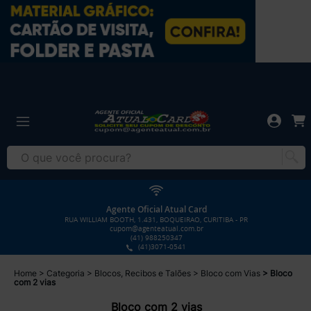
Agente Oficial Atual Card
RUA WILLIAM BOOTH, 1.431, BOQUEIRAO, CURITIBA - PR
cupom@agenteatual.com.br
(41) 988250347
(41)3071-0541
Home
Categoria
Blocos, Recibos e Talões
Bloco com Vias
Bloco
com 2 vias
Bloco com 2 vias