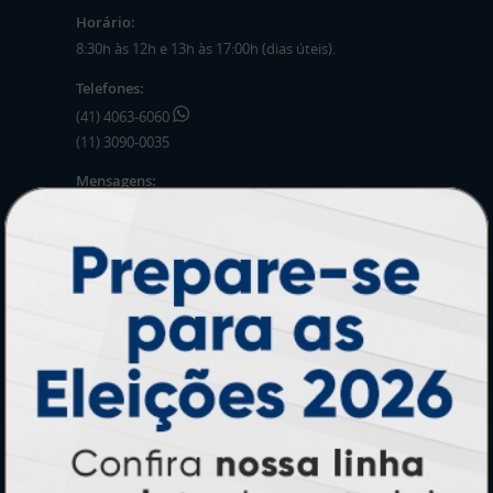
Horário:
8:30h às 12h e 13h às 17:00h (dias úteis).
Telefones:
(41) 4063-6060
(11) 3090-0035
Mensagens:
Horário: 8:30h às 12h e 13h às 17:00h (dias
úteis).
PRODUTOS
Adesivos
Pastas
Ímãs