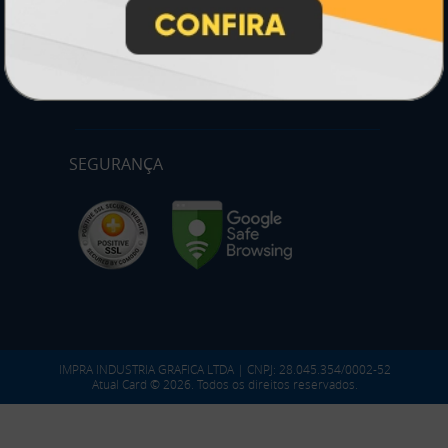
PARTICIPE
SEGURANÇA
IMPRA INDUSTRIA GRAFICA LTDA | CNPJ: 28.045.354/0002-52
Atual Card © 2026. Todos os direitos reservados.