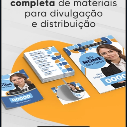
Cartão de Visita
Folder, Flyer e Panfleto
Banners e Lonas
Calendários 2027
PAGUE COM
* Pagamento com cartão de crédito terá valor adicional.
** Pagamentos a prazo poderão ter acréscimo.
*** Nota fiscal sujeita a emissão de acordo com prestador de
serviço, conforme legislação pertinente.