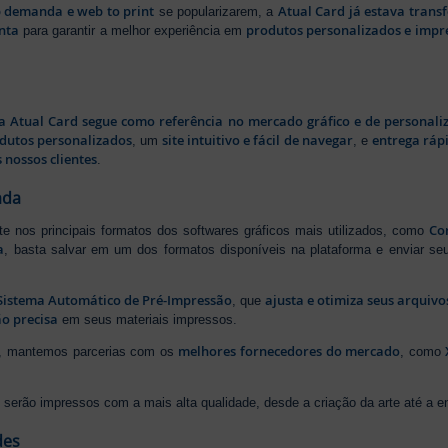
b demanda e web to print
Atual Card já estava tran
se popularizarem, a
nta
produtos personalizados e impr
para garantir a melhor experiência em
a Atual Card segue como referência no mercado gráfico e de personali
odutos personalizados
site intuitivo e fácil de navegar
entrega rápi
, um
, e
 nossos clientes
.
ada
Cor
rte nos principais formatos dos softwares gráficos mais utilizados, como
a
, basta salvar em um dos formatos disponíveis na plataforma e enviar seu
Sistema Automático de Pré-Impressão
ajusta e otimiza seus arquiv
, que
o precisa
em seus materiais impressos.
melhores fornecedores do mercado
ão, mantemos parcerias com os
, como
serão impressos com a mais alta qualidade, desde a criação da arte até a ent
des