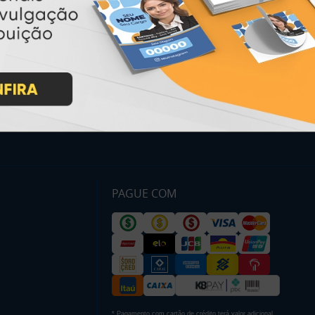
Como Comprar
Montagem e Fechamento de
Arquivo
Como exportar em
PDF/X1-a
Perguntas Frequentes
Entrega 12 Horas
PAGUE COM
* Pagamento com cartão de crédito terá valor adicional.