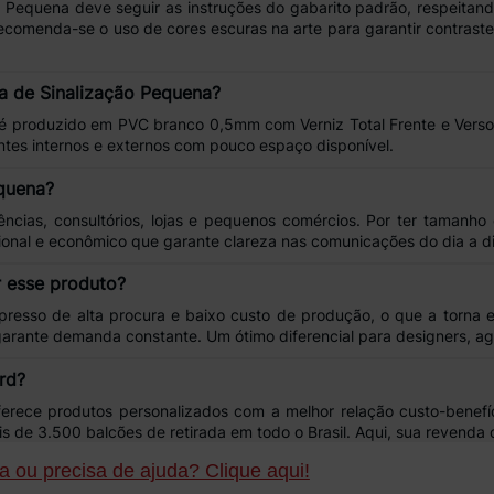
o Pequena
deve seguir as instruções do
gabarito padrão
, respeitan
recomenda-se o uso de
cores escuras
na arte para garantir contraste
ca de Sinalização Pequena?
é produzido em
PVC branco 0,5mm
com
Verniz Total Frente e Verso
entes internos e externos com pouco espaço disponível.
equena?
ências, consultórios, lojas e pequenos comércios
. Por ter tamanh
cional e econômico que garante
clareza nas comunicações
do dia a di
r esse produto?
presso de
alta procura
e
baixo custo de produção
, o que a torna
garante
demanda constante
. Um ótimo diferencial para designers, a
rd?
oferece
produtos personalizados
com a melhor relação
custo-benefí
is de
3.500 balcões de retirada
em todo o Brasil. Aqui, sua revenda
 ou precisa de ajuda? Clique aqui!