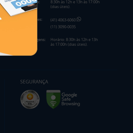
Horário:
8:30h às 12h e 13h às 17:00h
(dias úteis).
Telefones:
(41) 4063-6060
(11) 3090-0035
Mensagens:
Horário: 8:30h às 12h e 13h
às 17:00h (dias úteis).
SEGURANÇA