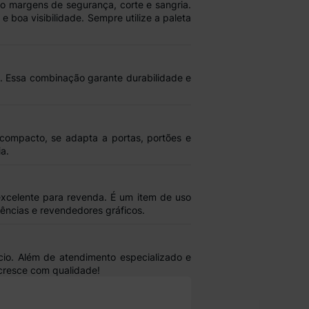
do
margens de segurança, corte e sangria
.
 e boa visibilidade. Sempre utilize a paleta
. Essa combinação garante
durabilidade
e
o compacto,
se adapta a portas, portões e
a.
 excelente para revenda. É um item de
uso
gências e revendedores gráficos.
cio
. Além de
atendimento especializado
e
 cresce com qualidade!