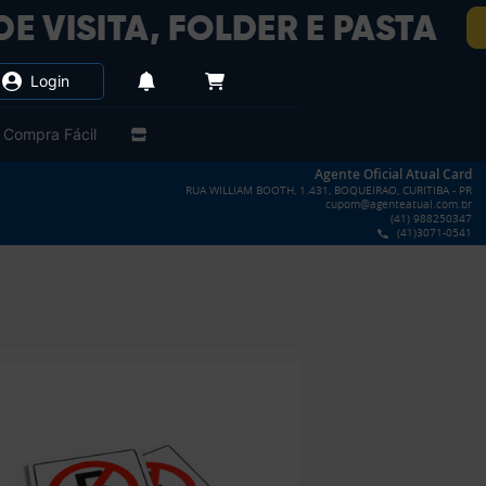
Login
Compra Fácil
Agente Oficial Atual Card
RUA WILLIAM BOOTH, 1.431, BOQUEIRAO, CURITIBA - PR
cupom@agenteatual.com.br
(41) 988250347
(41)3071-0541