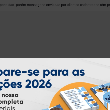
ondidas, porém mensagens enviadas por clientes cadastrados têm pr
INSTRUÇÕES
Inicio
Garantia