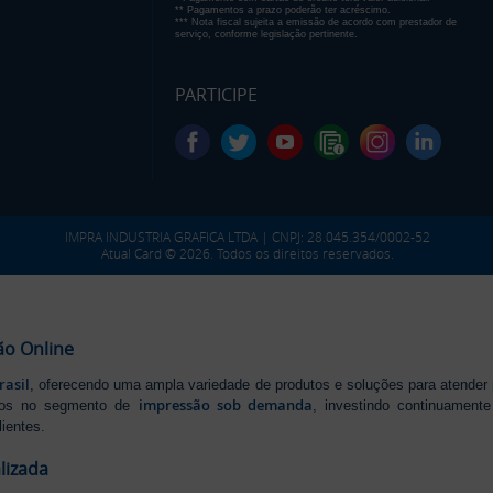
** Pagamentos a prazo poderão ter acréscimo.
*** Nota fiscal sujeita a emissão de acordo com prestador de
serviço, conforme legislação pertinente.
PARTICIPE
IMPRA INDUSTRIA GRAFICA LTDA | CNPJ: 28.045.354/0002-52
Atual Card © 2026. Todos os direitos reservados.
ão Online
rasil
, oferecendo uma ampla variedade de produtos e soluções para atender
impressão sob demanda
iros no segmento de
, investindo continuamen
ientes.
lizada