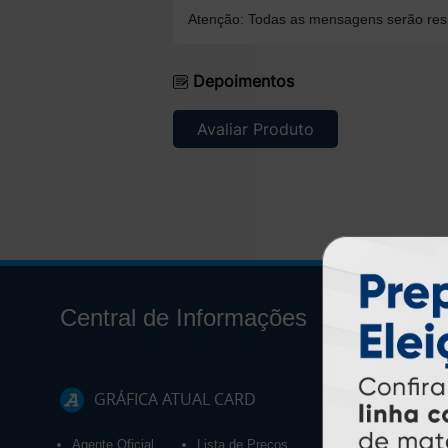
Atenção: Todas as mensagens serão resp
Depoimentos
Avaliar Produto
Central de Informações
GRÁFICA ATUAL CARD
Agente Oficial
Lista de Preços