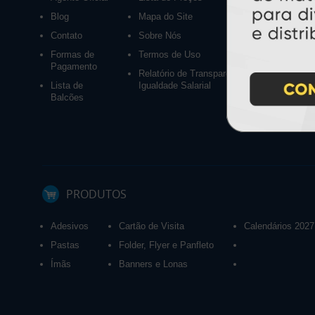
Blog
Mapa do Site
Contato
Sobre Nós
Formas de
Termos de Uso
Pagamento
Relatório de Transparência e
Lista de
Igualdade Salarial
Balcões
PRODUTOS
Adesivos
Cartão de Visita
Calendários 2027
Pastas
Folder, Flyer e Panfleto
Ímãs
Banners e Lonas