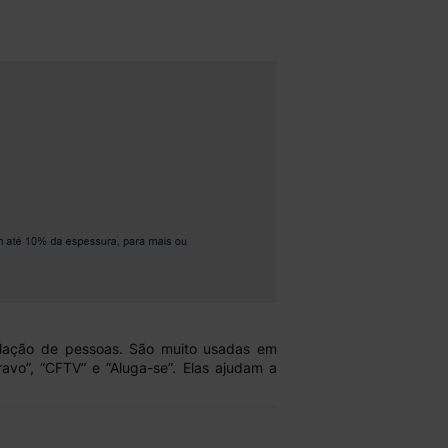
ulação de pessoas. São muito usadas em
ravo
”, “
CFTV
” e “
Aluga-se
”. Elas ajudam a