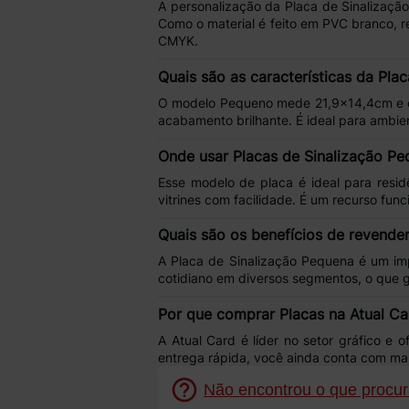
A personalização da
Placa de Sinalizaçã
Como o material é feito em
PVC branco
, 
CMYK
.
Quais são as características da Pla
O modelo
Pequeno
mede
21,9x14,4cm
e 
acabamento brilhante
. É ideal para ambi
Onde usar Placas de Sinalização P
Esse modelo de placa é ideal para
resid
vitrines
com facilidade. É um recurso fun
Quais são os benefícios de revende
A
Placa de Sinalização Pequena
é um im
cotidiano
em diversos segmentos, o que 
Por que comprar Placas na Atual Ca
A
Atual Card
é líder no setor gráfico e 
entrega rápida
, você ainda conta com ma
Não encontrou o que procura