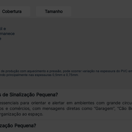
Cobertura
Tamanho
as de Sinalização Pequena?
ssenciais para orientar e alertar em ambientes com grande circ
tos e comércios
, com mensagens diretas como “
Garagem
”, “
Cão B
rganização ao espaço.
lização Pequena?