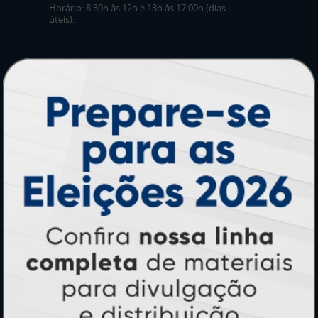
Horário: 8:30h às 12h e 13h às 17:00h (dias
úteis).
PRODUTOS
Adesivos
Pastas
Ímãs
Cartão de Visita
Folder, Flyer e Panfleto
Banners e Lonas
Calendários 2027