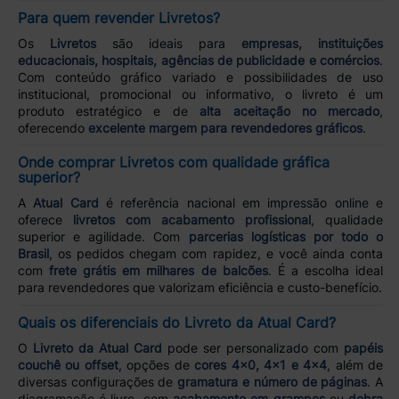
Para quem revender Livretos?
Os
Livretos
são ideais para
empresas, instituições
educacionais, hospitais, agências de publicidade e comércios
.
Com conteúdo gráfico variado e possibilidades de uso
institucional, promocional ou informativo, o livreto é um
produto estratégico e de
alta aceitação no mercado
,
oferecendo
excelente margem para revendedores gráficos
.
Onde comprar Livretos com qualidade gráfica
superior?
A
Atual Card
é referência nacional em impressão online e
oferece
livretos com acabamento profissional
, qualidade
superior e agilidade. Com
parcerias logísticas por todo o
Brasil
, os pedidos chegam com rapidez, e você ainda conta
com
frete grátis em milhares de balcões
. É a escolha ideal
para revendedores que valorizam eficiência e custo-benefício.
Quais os diferenciais do Livreto da Atual Card?
O
Livreto da Atual Card
pode ser personalizado com
papéis
couchê ou offset
, opções de
cores 4x0, 4x1 e 4x4
, além de
diversas configurações de
gramatura e número de páginas
. A
diagramação é livre, com
acabamento em grampos
ou
dobra