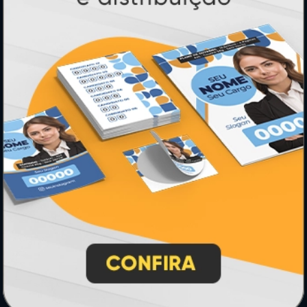
PAGUE COM
* Pagamento com cartão de crédito terá valor adicional.
** Pagamentos a prazo poderão ter acréscimo.
*** Nota fiscal sujeita a emissão de acordo com prestador de
serviço, conforme legislação pertinente.
PARTICIPE
SEGURANÇA