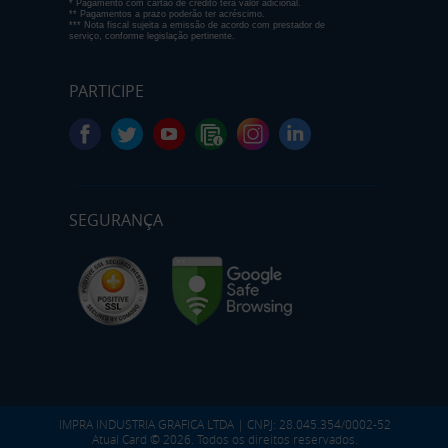
* Pagamento com cartão de crédito terá valor adicional.
** Pagamentos a prazo poderão ter acréscimo.
*** Nota fiscal sujeita a emissão de acordo com prestador de
serviço, conforme legislação pertinente.
PARTICIPE
SEGURANÇA
IMPRA INDUSTRIA GRAFICA LTDA | CNPJ: 28.045.354/0002-52
Atual Card © 2026. Todos os direitos reservados.