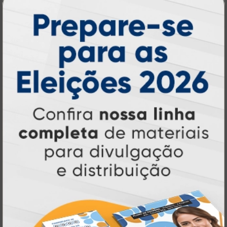
Atual Card já estava
popularizarem, a
transformando o mercado gráfico
.
inovando
Nascemos digitais e seguimos
continuamente
tecnologia
, investindo em
de ponta
para garantir a melhor experiência
produtos personalizados e impressão
em
online
agilidade,
. Tudo isso para oferecer
qualidade e soluções inteligentes
que
atendem às suas necessidades.
Liderança e Qualidade em
Impressão
Prestes a completar três décadas de
a Atual Card segue
inovação e serviços,
como referência no mercado gráfico e de
personalização online
, oferecendo
impressão digital e offset de alta
qualidade
portfólio
. Nosso segredo? Um
completo de produtos personalizados
, um
site intuitivo e fácil de navegar
entrega
, e
rápida para todo o Brasil
. Tudo foi
a melhor
projetado para proporcionar