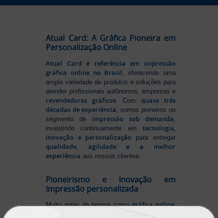
Atual Card: A Gráfica Pioneira em
Personalização Online
Atual Card é referência em impressão
gráfica online no Brasil
, oferecendo uma
ampla variedade de produtos e soluções para
atender profissionais autônomos, empresas e
revendedores gráficos
quase três
. Com
décadas de experiência
, somos pioneiros no
impressão sob demanda
segmento de
,
tecnologia,
investindo continuamente em
inovação e personalização
para entregar
qualidade, agilidade e a melhor
experiência
aos nossos clientes.
Pioneirismo e Inovação em
Impressão personalizada
gráfica online,
Muito antes de termos como
impressão sob demanda e web to print
se