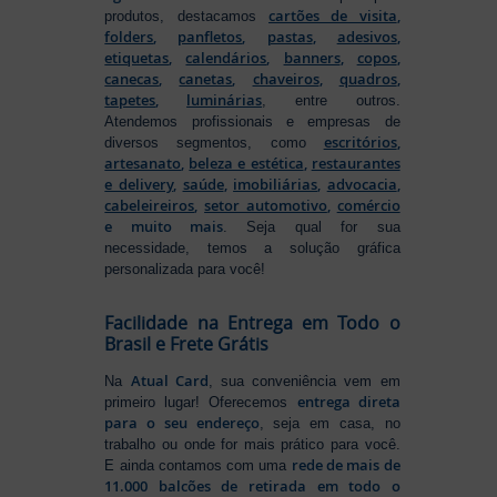
cartões de visita
,
produtos, destacamos
folders
,
panfletos
,
pastas
,
adesivos
,
etiquetas
,
calendários
,
banners
,
copos
,
canecas
,
canetas
,
chaveiros
,
quadros
,
tapetes
,
luminárias
, entre outros.
Atendemos profissionais e empresas de
escritórios
,
diversos segmentos, como
artesanato
,
beleza e estética
,
restaurantes
e delivery
,
saúde
,
imobiliárias
,
advocacia
,
cabeleireiros
,
setor automotivo
,
comércio
e muito mais
. Seja qual for sua
necessidade, temos a solução gráfica
personalizada para você!
Facilidade na Entrega em Todo o
Brasil e Frete Grátis
Atual Card
Na
, sua conveniência vem em
entrega direta
primeiro lugar! Oferecemos
para o seu endereço
, seja em casa, no
trabalho ou onde for mais prático para você.
rede de mais de
E ainda contamos com uma
11.000 balcões de retirada em todo o