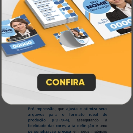
experiência de compra e a máxima
satisfação dos nossos clientes
.
Tecnologia de Ponta em Impressão
Personalizada
Na Atual Card
, você tem total liberdade para
enviar sua arte nos principais formatos dos
softwares gráficos mais utilizados, como
CorelDRAW (CDR), Photoshop (PSD) e
Illustrator (AI)
, além do padrão de
impressão PDF/X-4
. E se preferir criar no
Canva
, basta salvar em um dos formatos
disponíveis na plataforma e enviar seus
arquivos. Aproveite mais essa facilidade para
produzir seu material personalizado!
Para conseguir um resultado impecável,
Sistema Automático de
contamos com um
Pré-Impressão
ajusta e otimiza seus
, que
arquivos para o formato ideal de
produção (PDF/X-4)
, assegurando a
fidelidade das cores, alta definição
e uma
personalização precisa
em seus materiais