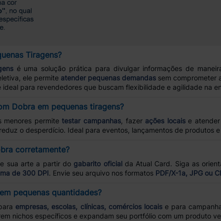
uenas Tiragens?
gens
é uma solução prática para divulgar informações de maneira
letiva, ele permite
atender pequenas demandas
sem comprometer 
é ideal para revendedores que buscam flexibilidade e agilidade na e
com Dobra em pequenas tiragens?
s menores permite
testar campanhas
, fazer
ações locais
e atende
reduz o desperdício. Ideal para eventos, lançamentos de produtos 
bra corretamente?
ie sua arte a partir do
gabarito oficial
da Atual Card. Siga as orien
ima de 300 DPI
. Envie seu arquivo nos formatos
PDF/X-1a, JPG ou 
 em pequenas quantidades?
 para
empresas, escolas, clínicas, comércios locais
e para campanhas
em nichos específicos e expandam seu portfólio com um produto vers