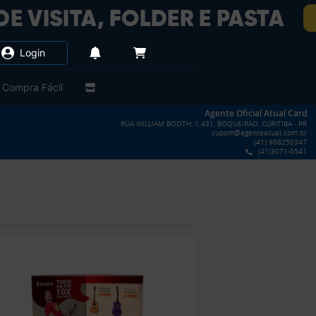
Login
Compra Fácil
Agente Oficial Atual Card
RUA WILLIAM BOOTH, 1.431, BOQUEIRAO, CURITIBA - PR
cupom@agenteatual.com.br
(41) 988250347
(41)3071-0541