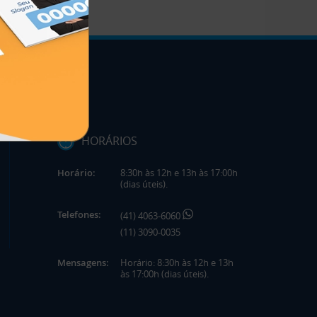
HORÁRIOS
Horário:
8:30h às 12h e 13h às 17:00h
(dias úteis).
Telefones:
(41) 4063-6060
(11) 3090-0035
Mensagens:
Horário: 8:30h às 12h e 13h
às 17:00h (dias úteis).