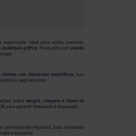
 organizada. Ideal para ações pontuais,
a
qualidade gráfica
. Produzido com
papéis
ntrega.
r
clientes com demandas específicas
. Isso
e públicos segmentados.
tações sobre
sangria, margens e linhas de
CDR
para garantir fidelidade à impressão.
 promocionais regionais. Essa variedade
átil e acessível.