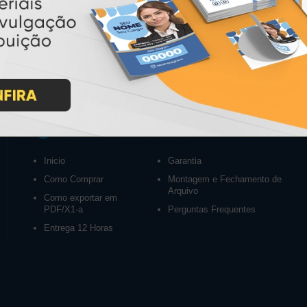
INSTRUÇÕES
Inicio
Garantia
Como Comprar
Montagem e Fechamento de
Arquivo
Como exportar em
PDF/X1-a
Perguntas Frequentes
Entrega 12 Horas