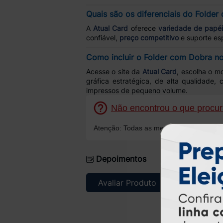
Quais são os diferenciais do Folde
A
Atual Card
oferece
variedade de papéi
confiável,
preço competitivo
e suporte esp
Como incluir o Folder com Dobra n
Acesse o site da
Atual Card
, escolha o m
gráfica estratégica, de alta qualidade
impressos de pequeno volume.
Não encontrou o que procura
Atenção: Todas as mensagens serão resp
Depoimentos
Avaliar Produto