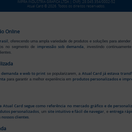
IMPRA INDUSTRIA GRAFICA LTDA | CNPJ: 28.045.354/0002-52
Atual Card © 2026. Todos os direitos reservados.
ão Online
rasil
, oferecendo uma ampla variedade de produtos e soluções para atender
impressão sob demanda
iros no segmento de
, investindo continuamen
ientes.
lizada
b demanda e web to print
Atual Card já estava tran
se popularizarem, a
nta
produtos personalizados e impr
para garantir a melhor experiência em
a Atual Card segue como referência no mercado gráfico e de personali
odutos personalizados
site intuitivo e fácil de navegar
entrega rápi
, um
, e
 nossos clientes
.
ada