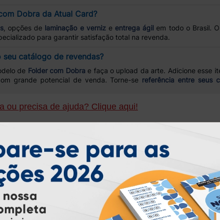
r com Dobra da Atual Card?
s
, opções de
laminação e verniz
e
entrega ágil
em todo o Brasil. 
ecializado para garantir satisfação total na revenda.
o seu catálogo de revendas?
odelo de
Folder com Dobra
e faça o upload da arte. Adicione esse i
, com grande potencial de venda. Torne-se
referência entre seus c
 ou precisa de ajuda? Clique aqui!
ondidas, porém mensagens enviadas por clientes cadastrados têm pr