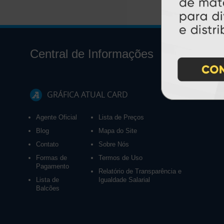
Central de Informações
GRÁFICA ATUAL CARD
Agente Oficial
Lista de Preços
Blog
Mapa do Site
Contato
Sobre Nós
Formas de
Termos de Uso
Pagamento
Relatório de Transparência e
Lista de
Igualdade Salarial
Balcões