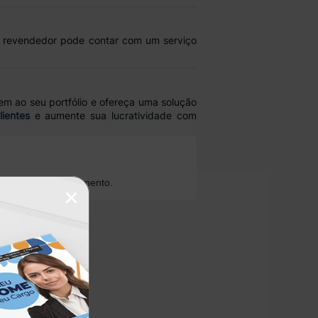
O revendedor pode contar com um serviço
tem ao seu portfólio e ofereça uma solução
lientes
e aumente sua lucratividade com
ioridade no atendimento.
×