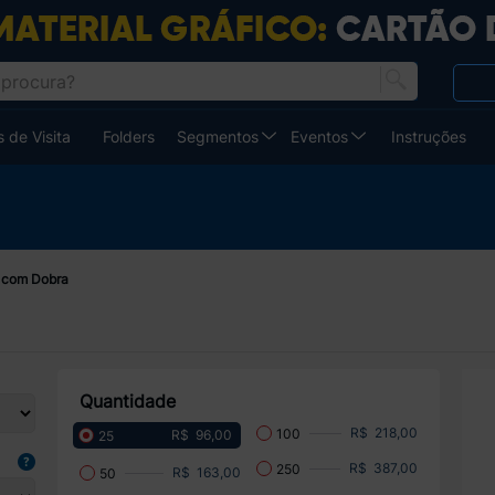
 de Visita
Folders
Segmentos
Eventos
Instruções
r com Dobra
Quantidade
R$ 218,00
100
R$ 96,00
25
R$ 387,00
250
R$ 163,00
50