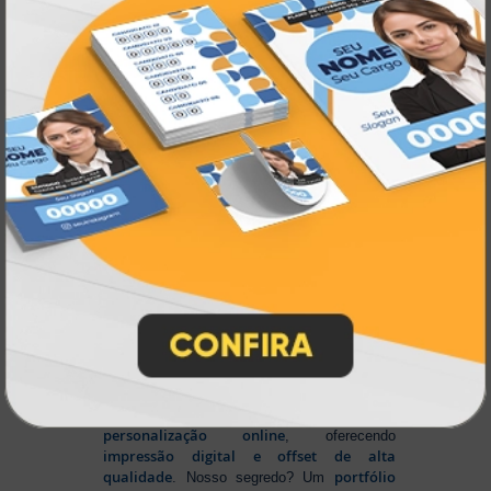
Impressão personalizada
gráfica online,
Muito antes de termos como
impressão sob demanda e web to print
se
Atual Card já estava
popularizarem, a
transformando o mercado gráfico
.
inovando
Nascemos digitais e seguimos
continuamente
tecnologia
, investindo em
de ponta
para garantir a melhor experiência
produtos personalizados e impressão
em
online
agilidade,
. Tudo isso para oferecer
qualidade e soluções inteligentes
que
atendem às suas necessidades.
Liderança e Qualidade em
Impressão
Prestes a completar três décadas de
a Atual Card segue
inovação e serviços,
como referência no mercado gráfico e de
personalização online
, oferecendo
impressão digital e offset de alta
qualidade
portfólio
. Nosso segredo? Um