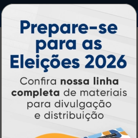
IMPRA INDUSTRIA GRAFICA LTDA | CNPJ: 28.045.354/0002-52
Atual Card © 2026. Todos os direitos reservados.
Atual Card: A Gráfica Pioneira em
Personalização Online
Atual Card é referência em impressão
gráfica online no Brasil
, oferecendo uma
ampla variedade de produtos e soluções para
atender profissionais autônomos, empresas e
revendedores gráficos
quase três
. Com
décadas de experiência
, somos pioneiros no
impressão sob demanda
segmento de
,
tecnologia,
investindo continuamente em
inovação e personalização
para entregar
qualidade, agilidade e a melhor
experiência
aos nossos clientes.
Pioneirismo e Inovação em