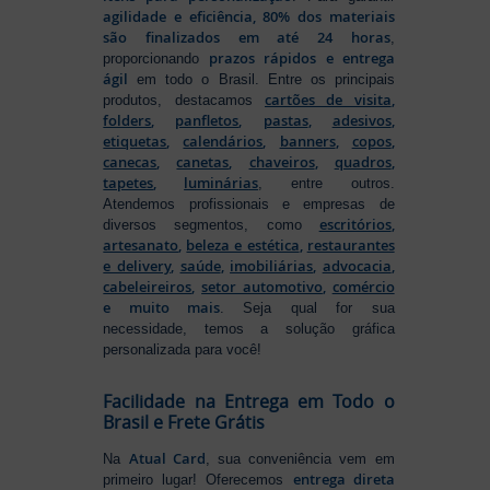
agilidade e eficiência, 80% dos materiais
são finalizados em até 24 horas
,
prazos rápidos e entrega
proporcionando
ágil
em todo o Brasil. Entre os principais
cartões de visita
,
produtos, destacamos
folders
,
panfletos
,
pastas
,
adesivos
,
etiquetas
,
calendários
,
banners
,
copos
,
canecas
,
canetas
,
chaveiros
,
quadros
,
tapetes
,
luminárias
, entre outros.
Atendemos profissionais e empresas de
escritórios
,
diversos segmentos, como
artesanato
,
beleza e estética
,
restaurantes
e delivery
,
saúde
,
imobiliárias
,
advocacia
,
cabeleireiros
,
setor automotivo
,
comércio
e muito mais
. Seja qual for sua
necessidade, temos a solução gráfica
personalizada para você!
Facilidade na Entrega em Todo o
Brasil e Frete Grátis
Atual Card
Na
, sua conveniência vem em
entrega direta
primeiro lugar! Oferecemos