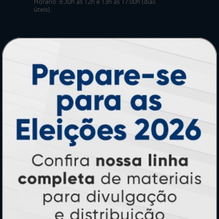
Horário: 8:30h às 12h e 13h às 17:00h (dias
úteis).
PRODUTOS
Adesivos
Pastas
Ímãs
Cartão de Visita
Folder, Flyer e Panfleto
Banners e Lonas
Calendários 2027