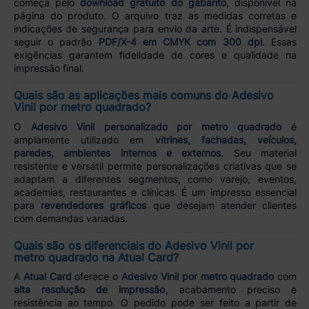
começa pelo
download gratuito do gabarito
, disponível na
página do produto. O arquivo traz as medidas corretas e
indicações de segurança para envio da arte. É indispensável
seguir o padrão
PDF/X-4 em CMYK com 300 dpi
. Essas
exigências garantem fidelidade de cores e qualidade na
impressão final.
Quais são as aplicações mais comuns do Adesivo
Vinil por metro quadrado?
O
Adesivo Vinil personalizado por metro quadrado
é
amplamente utilizado em
vitrines, fachadas, veículos,
paredes, ambientes internos e externos
. Seu material
resistente e versátil permite personalizações criativas que se
adaptam a diferentes segmentos, como varejo, eventos,
academias, restaurantes e clínicas. É um impresso essencial
para
revendedores gráficos
que desejam atender clientes
com demandas variadas.
Quais são os diferenciais do Adesivo Vinil por
metro quadrado na Atual Card?
A
Atual Card
oferece o
Adesivo Vinil por metro quadrado
com
alta resolução de impressão
, acabamento preciso e
resistência ao tempo. O pedido pode ser feito a partir de