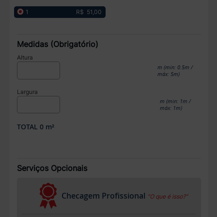
R$ 51,00
1
Medidas (Obrigatório)
Altura
m (min: 0.5m /
máx: 5m)
Largura
m (min: 1m /
máx: 1m)
TOTAL
0
m²
Serviços Opcionais
Checagem Profissional
“O que é isso?”