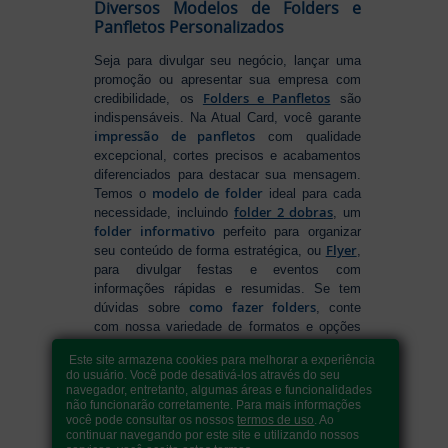
Diversos Modelos de Folders e
Panfletos Personalizados
Seja para divulgar seu negócio, lançar uma
promoção ou apresentar sua empresa com
Folders e Panfletos
credibilidade, os
são
indispensáveis. Na Atual Card, você garante
impressão de panfletos
com qualidade
excepcional, cortes precisos e acabamentos
diferenciados para destacar sua mensagem.
modelo de folder
Temos o
ideal para cada
folder 2 dobras
necessidade, incluindo
, um
folder informativo
perfeito para organizar
Flyer
seu conteúdo de forma estratégica, ou
,
para divulgar festas e eventos com
informações rápidas e resumidas. Se tem
como fazer folders
dúvidas sobre
, conte
com nossa variedade de formatos e opções
para criar um material que realmente se
Este site armazena cookies para melhorar a experiência
destaca. Produção ágil, entrega rápida e
do usuário. Você pode desativá-los através do seu
qualidade garantida para levar sua
navegador, entretanto, algumas áreas e funcionalidades
comunicação a outro nível!
não funcionarão corretamente. Para mais informações
você pode consultar os nossos
termos de uso
. Ao
continuar navegando por este site e utilizando nossos