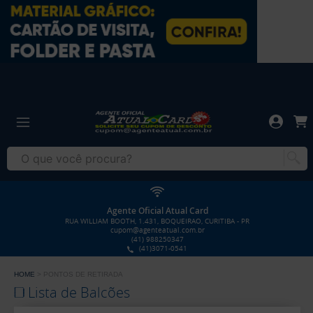
Gráfica
Atual
Card
-
Gráfica
Cartão
Atual
de
Card
Visita
-
Cartão
de
Agente Oficial Atual Card
Visita
RUA WILLIAM BOOTH, 1.431, BOQUEIRAO, CURITIBA - PR
cupom@agenteatual.com.br
(41) 988250347
(41)3071-0541
HOME
PONTOS DE RETIRADA
Lista de Balcões