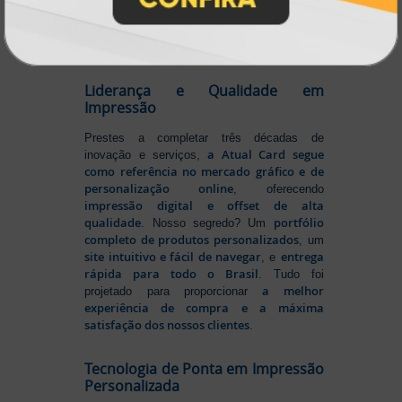
online
agilidade,
. Tudo isso para oferecer
qualidade e soluções inteligentes
que
atendem às suas necessidades.
Liderança e Qualidade em
Impressão
Prestes a completar três décadas de
a Atual Card segue
inovação e serviços,
como referência no mercado gráfico e de
personalização online
, oferecendo
impressão digital e offset de alta
qualidade
portfólio
. Nosso segredo? Um
completo de produtos personalizados
, um
site intuitivo e fácil de navegar
entrega
, e
rápida para todo o Brasil
. Tudo foi
a melhor
projetado para proporcionar
experiência de compra e a máxima
satisfação dos nossos clientes
.
Tecnologia de Ponta em Impressão
Personalizada