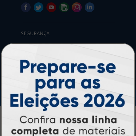
SEGURANÇA
IMPRA INDUSTRIA GRAFICA LTDA | CNPJ: 28.045.354/0002-52
Atual Card © 2026. Todos os direitos reservados.
Atual Card: A Gráfica Pioneira em
Personalização Online