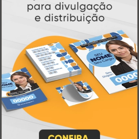
Atual Card é referência em impressão
gráfica online no Brasil
, oferecendo uma
ampla variedade de produtos e soluções para
atender profissionais autônomos, empresas e
revendedores gráficos
quase três
. Com
décadas de experiência
, somos pioneiros no
impressão sob demanda
segmento de
,
tecnologia,
investindo continuamente em
inovação e personalização
para entregar
qualidade, agilidade e a melhor
experiência
aos nossos clientes.
Pioneirismo e Inovação em
Impressão personalizada
gráfica online,
Muito antes de termos como
impressão sob demanda e web to print
se
Atual Card já estava
popularizarem, a
transformando o mercado gráfico
.
inovando
Nascemos digitais e seguimos
continuamente
tecnologia
, investindo em
de ponta
para garantir a melhor experiência
produtos personalizados e impressão
em