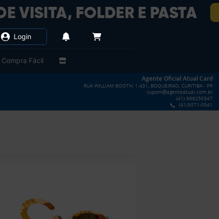
Login
Compra Fácil
Agente Oficial Atual Card
RUA WILLIAM BOOTH, 1.431, BOQUEIRAO, CURITIBA - PR
cupom@agenteatual.com.br
(41) 988250347
(41)3071-0541