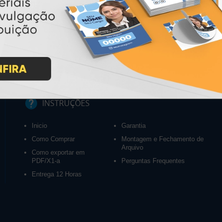
INSTRUÇÕES
Inicio
Garantia
Como Comprar
Montagem e Fechamento de
Arquivo
Como exportar em
PDF/X1-a
Perguntas Frequentes
Entrega 12 Horas