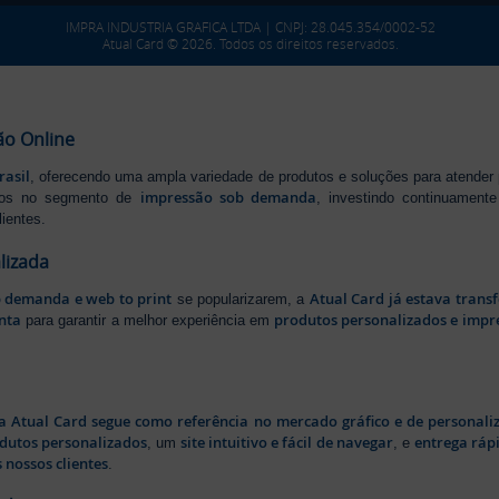
IMPRA INDUSTRIA GRAFICA LTDA | CNPJ: 28.045.354/0002-52
Atual Card © 2026. Todos os direitos reservados.
ão Online
rasil
, oferecendo uma ampla variedade de produtos e soluções para atender
impressão sob demanda
iros no segmento de
, investindo continuamen
ientes.
lizada
b demanda e web to print
Atual Card já estava tran
se popularizarem, a
nta
produtos personalizados e impr
para garantir a melhor experiência em
a Atual Card segue como referência no mercado gráfico e de personali
odutos personalizados
site intuitivo e fácil de navegar
entrega rápi
, um
, e
 nossos clientes
.