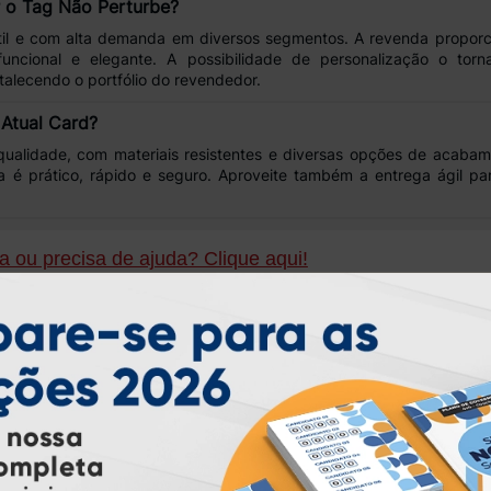
r o Tag Não Perturbe?
il e com alta
demanda em diversos segmentos
. A revenda propor
 funcional e elegante
. A possibilidade de personalização o torn
talecendo o portfólio do revendedor.
 Atual Card?
qualidade
, com
materiais resistentes
e
diversas opções de acabam
ra é
prático, rápido e seguro
. Aproveite também a
entrega ágil
par
 ou precisa de ajuda? Clique aqui!
ondidas, porém mensagens enviadas por clientes cadastrados têm pr