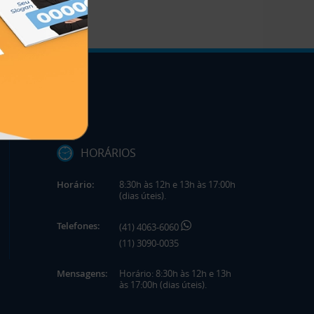
HORÁRIOS
Horário:
8:30h às 12h e 13h às 17:00h
(dias úteis).
Telefones:
(41) 4063-6060
(11) 3090-0035
Mensagens:
Horário: 8:30h às 12h e 13h
às 17:00h (dias úteis).