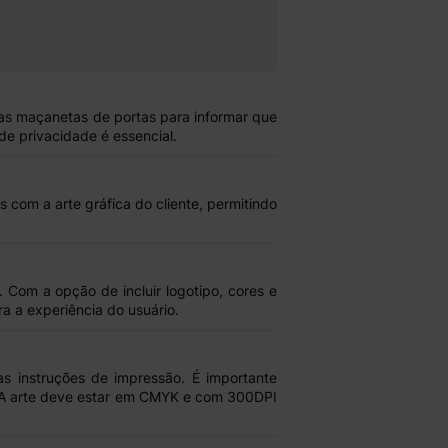
nas
maçanetas de portas
para
informar que
e privacidade é essencial.
is com a
arte gráfica
do cliente, permitindo
. Com a opção de incluir
logotipo, cores e
a a experiência do usuário.
 as
instruções de impressão
. É importante
 A arte deve estar em
CMYK e com 300DPI