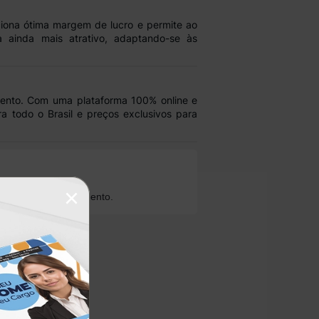
ciona
ótima margem de lucro
e permite ao
a ainda mais atrativo, adaptando-se às
ento
. Com uma plataforma
100% online
e
a todo o Brasil e preços exclusivos para
×
ioridade no atendimento.