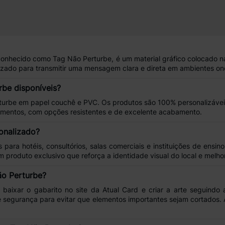
conhecido como
Tag Não Perturbe
, é um material gráfico colocado 
ilizado para transmitir uma
mensagem clara e direta
em ambientes ond
be disponíveis?
turbe
em
papel couchê e PVC
. Os produtos são 100% personalizáve
gmentos, com opções resistentes e de
excelente acabamento
.
onalizado?
s para
hotéis
,
consultórios
,
salas comerciais
e
instituições de ensino
 um produto exclusivo que
reforça a identidade visual do local
e melhor
ão Perturbe?
a
baixar o gabarito
no site da Atual Card e criar a arte seguindo
 segurança
para evitar que elementos importantes sejam cortados.