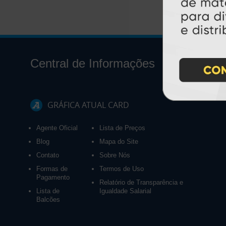
Central de Informações
GRÁFICA ATUAL CARD
Agente Oficial
Lista de Preços
Blog
Mapa do Site
Contato
Sobre Nós
Formas de
Termos de Uso
Pagamento
Relatório de Transparência e
Lista de
Igualdade Salarial
Balcões