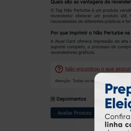
Quais são as vantagens de revende
O
Tag Não Perturbe
é um produto versát
revendedor oferecer um
produto útil,
necessidades de diferentes públicos e for
Por que imprimir o Não Perturbe na
A
Atual Card
oferece
impressão de alta 
suporte completo, o processo de comp
revendedores gráficos
.
Não encontrou o que procura
Atenção: Todas as mensagens serão resp
Depoimentos
Avaliar Produto