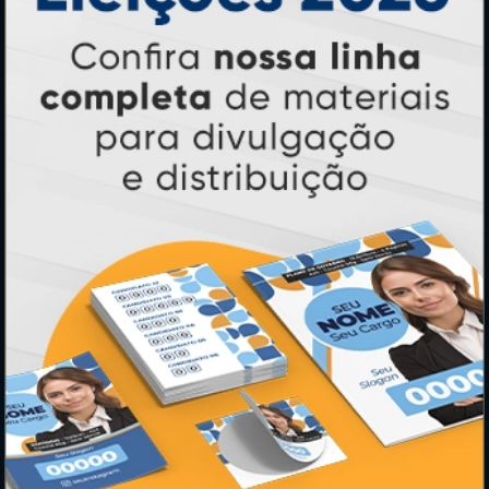
Formas de Pagamento
Lista de Balcões
Lista de Preços
Mapa do Site
Sobre Nós
Termos de Uso
Relatório de Transparência e Igualdade
Salarial
INSTRUÇÕES
Inicio
Como Comprar
Como exportar em PDF/X1-a
Entrega 12 Horas
Garantia