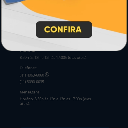
Montagem e Fechamento de Arquivo
Perguntas Frequentes
HORÁRIOS
Horário:
8:30h às 12h e 13h às 17:00h (dias úteis).
Telefones:
(41) 4063-6060
(11) 3090-0035
Mensagens:
Horário: 8:30h às 12h e 13h às 17:00h (dias
úteis).