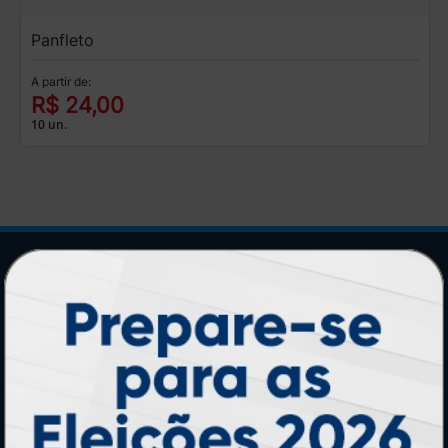
Panfleto
A partir de:
R$ 24,00
10 un.
Central de Informações
GRÁFICA ATUAL CARD
Agente Oficial
Blog
Contato