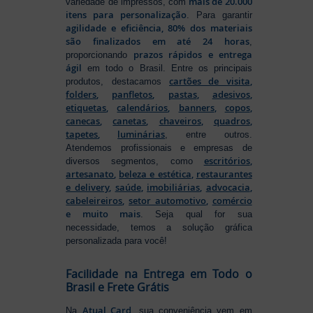
mais de 20.000
variedade de impressos, com
itens para personalização
. Para garantir
agilidade e eficiência, 80% dos materiais
são finalizados em até 24 horas
,
prazos rápidos e entrega
proporcionando
ágil
em todo o Brasil. Entre os principais
cartões de visita
,
produtos, destacamos
folders
,
panfletos
,
pastas
,
adesivos
,
etiquetas
,
calendários
,
banners
,
copos
,
canecas
,
canetas
,
chaveiros
,
quadros
,
tapetes
,
luminárias
, entre outros.
Atendemos profissionais e empresas de
escritórios
,
diversos segmentos, como
artesanato
,
beleza e estética
,
restaurantes
e delivery
,
saúde
,
imobiliárias
,
advocacia
,
cabeleireiros
,
setor automotivo
,
comércio
e muito mais
. Seja qual for sua
necessidade, temos a solução gráfica
personalizada para você!
Facilidade na Entrega em Todo o
Brasil e Frete Grátis
Atual Card
Na
, sua conveniência vem em