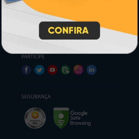
* Pagamento com cartão de crédito terá valor adicional.
** Pagamentos a prazo poderão ter acréscimo.
*** Nota fiscal sujeita a emissão de acordo com prestador de
serviço, conforme legislação pertinente.
PARTICIPE
SEGURANÇA