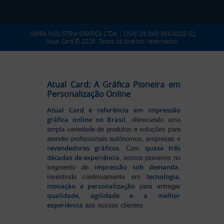
IMPRA INDUSTRIA GRAFICA LTDA | CNPJ: 28.045.354/0002-52
Atual Card © 2026. Todos os direitos reservados.
Atual Card: A Gráfica Pioneira em
Personalização Online
Atual Card é referência em impressão
gráfica online no Brasil
, oferecendo uma
ampla variedade de produtos e soluções para
atender profissionais autônomos, empresas e
revendedores gráficos
quase três
. Com
décadas de experiência
, somos pioneiros no
impressão sob demanda
segmento de
,
tecnologia,
investindo continuamente em
inovação e personalização
para entregar
qualidade, agilidade e a melhor
experiência
aos nossos clientes.