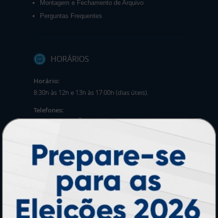
Montagem e Fechamento de Arquivo
Perguntas Frequentes
HORÁRIOS
Horário:
8:30h às 12h e 13h às 17:00h (dias úteis).
Telefones:
(41) 4063-6060
(11) 3090-0035
Mensagens:
Horário: 8:30h às 12h e 13h às 17:00h (dias
úteis).