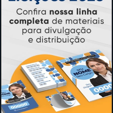
PRODUTOS
Adesivos
Pastas
Ímãs
Cartão de Visita
Folder, Flyer e Panfleto
Banners e Lonas
Calendários 2027
PAGUE COM