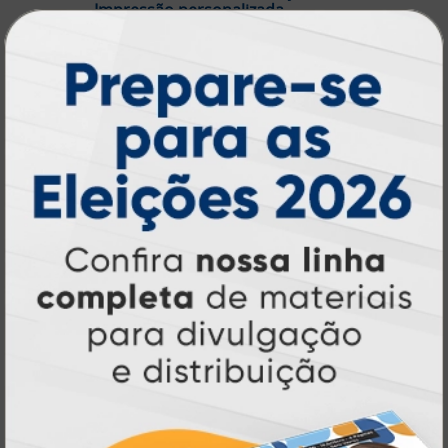
Impressão personalizada
gráfica online,
Muito antes de termos como
impressão sob demanda e web to print
se
Atual Card já estava
popularizarem, a
transformando o mercado gráfico
.
inovando
Nascemos digitais e seguimos
continuamente
tecnologia
, investindo em
de ponta
para garantir a melhor experiência
produtos personalizados e impressão
em
online
agilidade,
. Tudo isso para oferecer
qualidade e soluções inteligentes
que
atendem às suas necessidades.
Liderança e Qualidade em
Impressão
Prestes a completar três décadas de
a Atual Card segue
inovação e serviços,
como referência no mercado gráfico e de
personalização online
, oferecendo
impressão digital e offset de alta
qualidade
portfólio
. Nosso segredo? Um
completo de produtos personalizados