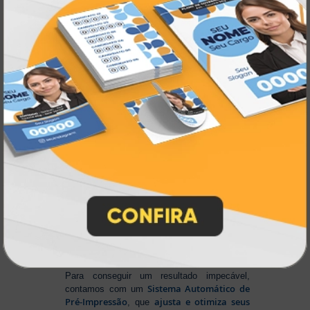
, um
site intuitivo e fácil de navegar
entrega
, e
rápida para todo o Brasil
. Tudo foi
a melhor
projetado para proporcionar
experiência de compra e a máxima
satisfação dos nossos clientes
.
Tecnologia de Ponta em Impressão
Personalizada
Na Atual Card
, você tem total liberdade para
enviar sua arte nos principais formatos dos
softwares gráficos mais utilizados, como
CorelDRAW (CDR), Photoshop (PSD) e
Illustrator (AI)
, além do padrão de
impressão PDF/X-4
. E se preferir criar no
Canva
, basta salvar em um dos formatos
disponíveis na plataforma e enviar seus
arquivos. Aproveite mais essa facilidade para
produzir seu material personalizado!
Para conseguir um resultado impecável,
Sistema Automático de
contamos com um
Pré-Impressão
ajusta e otimiza seus
, que