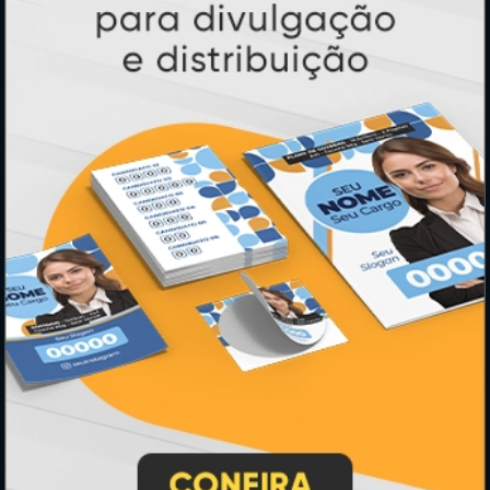
Banners e Lonas
Calendários 2027
PAGUE COM
* Pagamento com cartão de crédito terá valor adicional.
** Pagamentos a prazo poderão ter acréscimo.
*** Nota fiscal sujeita a emissão de acordo com prestador de
serviço, conforme legislação pertinente.
PARTICIPE