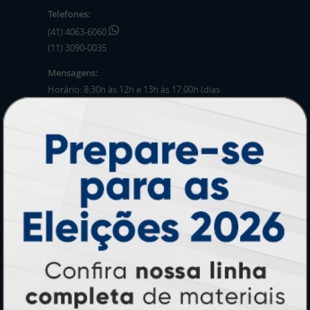
Telefones:
(41) 4063-6060
(11) 3090-0035
Mensagens:
Horário: 8:30h às 12h e 13h às 17:00h (dias
úteis).
PRODUTOS
Adesivos
Pastas
Ímãs
Cartão de Visita
Folder, Flyer e Panfleto