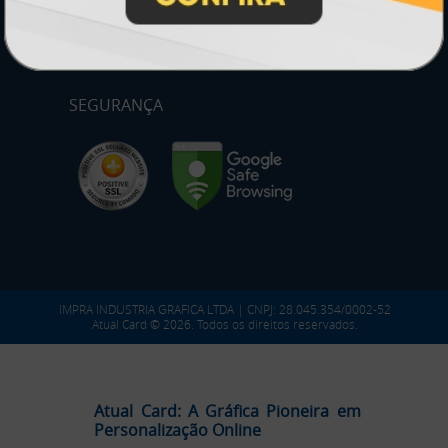
SEGURANÇA
IMPRA INDUSTRIA GRAFICA LTDA | CNPJ: 28.045.354/0002-52
Atual Card © 2026. Todos os direitos reservados.
Atual Card: A Gráfica Pioneira em
Personalização Online