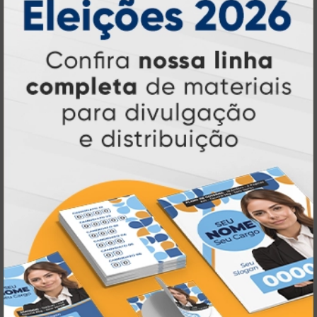
impressão sob demanda
segmento de
,
tecnologia,
investindo continuamente em
inovação e personalização
para entregar
qualidade, agilidade e a melhor
experiência
aos nossos clientes.
Pioneirismo e Inovação em
Impressão personalizada
gráfica online,
Muito antes de termos como
impressão sob demanda e web to print
se
Atual Card já estava
popularizarem, a
transformando o mercado gráfico
.
inovando
Nascemos digitais e seguimos
continuamente
tecnologia
, investindo em
de ponta
para garantir a melhor experiência
produtos personalizados e impressão
em
online
agilidade,
. Tudo isso para oferecer
qualidade e soluções inteligentes
que
atendem às suas necessidades.
Liderança e Qualidade em