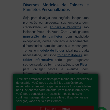
Diversos Modelos de Folders e
Panfletos Personalizados
Seja para divulgar seu negócio, lançar uma
promoção ou apresentar sua empresa com
Folders e Panfletos
credibilidade, os
são
indispensáveis. Na Atual Card, você garante
impressão de panfletos
com qualidade
excepcional, cortes precisos e acabamentos
diferenciados para destacar sua mensagem.
modelo de folder
Temos o
ideal para cada
folder 2 dobras
necessidade, incluindo
, um
folder informativo
perfeito para organizar
Flyer
seu conteúdo de forma estratégica, ou
,
para divulgar festas e eventos com
informações rápidas e resumidas. Se tem
como fazer folders
dúvidas sobre
, conte
Este site armazena cookies para melhorar a experiência
do usuário. Você pode desativá-los através do seu
com nossa variedade de formatos e opções
navegador, entretanto, algumas áreas e funcionalidades
para criar um material que realmente se
não funcionarão corretamente. Para mais informações
destaca. Produção ágil, entrega rápida e
você pode consultar os nossos
termos de uso
. Ao
qualidade garantida para levar sua
continuar navegando por este site e utilizando nossos
serviços, você aceita estes termos.
comunicação a outro nível!
Fechar e continuar