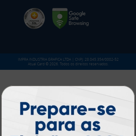
IMPRA INDUSTRIA GRAFICA LTDA | CNPJ: 28.045.354/0002-52
Atual Card © 2026. Todos os direitos reservados.
Atual Card: A Gráfica Pioneira em
Personalização Online
Atual Card é referência em impressão
gráfica online no Brasil
, oferecendo uma
ampla variedade de produtos e soluções para
atender profissionais autônomos, empresas e
revendedores gráficos
quase três
. Com
décadas de experiência
, somos pioneiros no