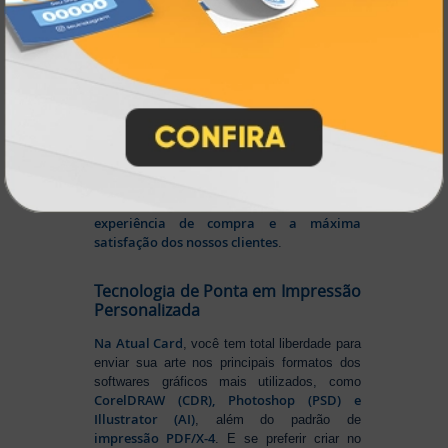
Impressão
Prestes a completar três décadas de
a Atual Card segue
inovação e serviços,
como referência no mercado gráfico e de
personalização online
, oferecendo
impressão digital e offset de alta
qualidade
portfólio
. Nosso segredo? Um
completo de produtos personalizados
, um
site intuitivo e fácil de navegar
entrega
, e
rápida para todo o Brasil
. Tudo foi
a melhor
projetado para proporcionar
experiência de compra e a máxima
satisfação dos nossos clientes
.
Tecnologia de Ponta em Impressão
Personalizada
Na Atual Card
, você tem total liberdade para
enviar sua arte nos principais formatos dos
softwares gráficos mais utilizados, como
CorelDRAW (CDR), Photoshop (PSD) e
Illustrator (AI)
, além do padrão de
impressão PDF/X-4
. E se preferir criar no