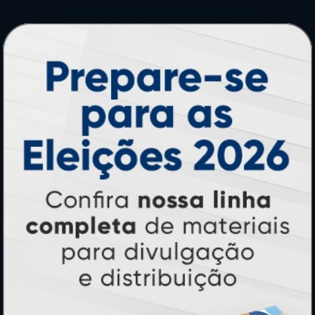
PRODUTOS
Adesivos
Pastas
Ímãs
Cartão de Visita
Folder, Flyer e Panfleto
Banners e Lonas
Calendários 2027
PAGUE COM