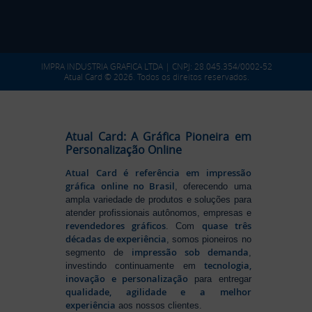
IMPRA INDUSTRIA GRAFICA LTDA | CNPJ: 28.045.354/0002-52
Atual Card © 2026. Todos os direitos reservados.
Atual Card: A Gráfica Pioneira em
Personalização Online
Atual Card é referência em impressão
gráfica online no Brasil
, oferecendo uma
ampla variedade de produtos e soluções para
atender profissionais autônomos, empresas e
revendedores gráficos
quase três
. Com
décadas de experiência
, somos pioneiros no
impressão sob demanda
segmento de
,
tecnologia,
investindo continuamente em
inovação e personalização
para entregar
qualidade, agilidade e a melhor
experiência
aos nossos clientes.